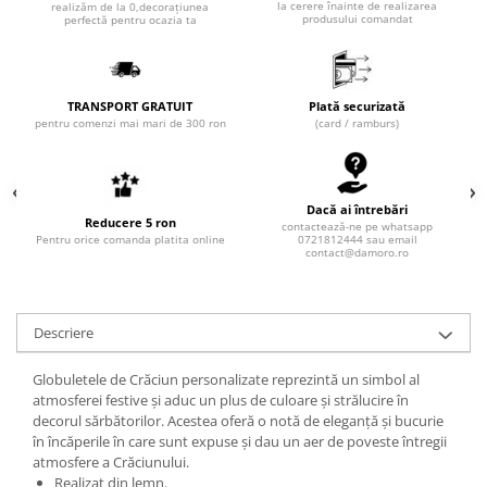
la cerere înainte de realizarea
realizăm de la 0,decorațiunea
produsului comandat
perfectă pentru ocazia ta
TRANSPORT GRATUIT
Plată securizată
pentru comenzi mai mari de 300 ron
(card / ramburs)
Dacă ai întrebări
Reducere 5 ron
contactează-ne pe whatsapp
Pentru orice comanda platita online
0721812444 sau email
contact@damoro.ro
Descriere
Globuletele de Crăciun personalizate reprezintă un simbol al
atmosferei festive și aduc un plus de culoare și strălucire în
decorul sărbătorilor. Acestea oferă o notă de eleganță și bucurie
în încăperile în care sunt expuse și dau un aer de poveste întregii
atmosfere a Crăciunului.
Realizat din lemn.