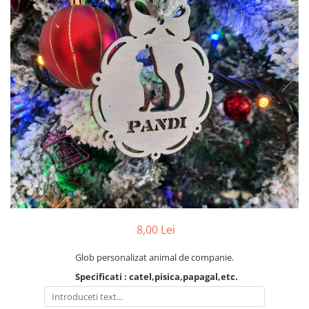
Ceasuri
Ceasuri cu rama foto
Ceasuri meserii
Ceasuri logo
Ceasuri de perete animalute
Ceasuri decorative
Ceasuri evenimente
Ceasuri gravate
Ceasuri hobby
Ceasuri mașini
Ceasuri moto
Brelocuri personalizate
Breloc mașină
8,00 Lei
Breloc moto
Glob personalizat animal de companie.
Breloc tir
Specificati : catel,pisica,papagal,etc.