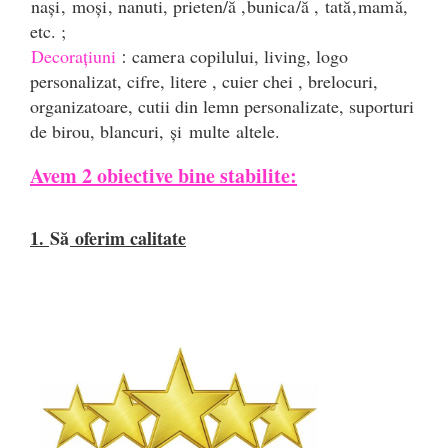
nași
, 
moși
, nanuti, prieten/
ă
 ,
bunica
/
ă
 , 
tată
,
mam
ă
, 
etc. ; 
Decorațiuni
camer
a copilului
, living,
 logo 
:
personalizat, cifre, litere , cuier chei , brelocuri, 
organizatoare, cutii din lemn personalizate, suporturi 
de birou, blancuri, 
și
multe
 altele.
Avem 2 obiective bine stabilite:
1. 
Să
 oferim calitate