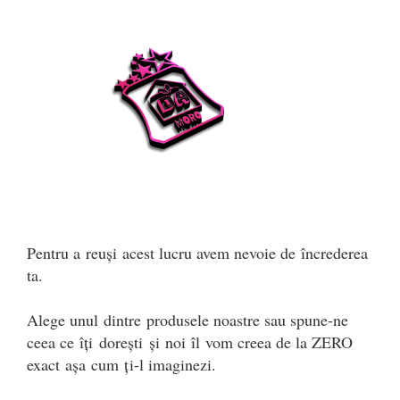
Pentru a 
reuși
 acest lucru avem nevoie de 
încrederea
ta.
Alege unul 
dintre
 produsele noastre sau spune-ne 
ceea ce 
îți
dorești
și
 noi 
îl
 vom creea de la ZERO 
exact 
așa
 cum 
ț
i-l imaginezi.