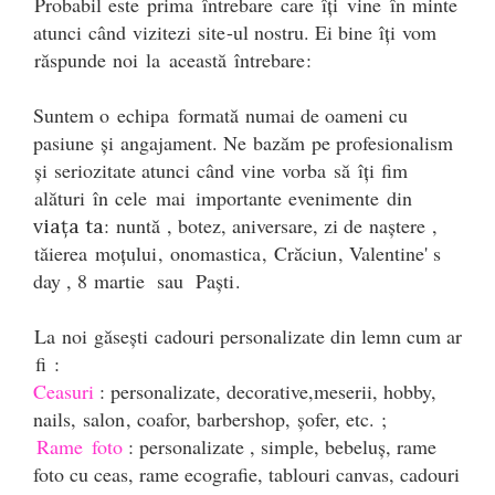
Probabil
 este 
prima
întrebare
care
îți
vine
în
 minte 
Ceasuri cu rama foto
atunci 
când
 vizitezi 
site
-ul nostru. Ei bine 
îți
 vom 
Ceasuri meserii
răspunde
 noi 
la
această
întrebare
:
Ceasuri logo
Ceasuri de perete animalute
Suntem o 
echipa
formată
 numai de oameni cu 
Ceasuri decorative
pasiune 
și
 angajament. Ne 
bazăm
 pe profesionalism 
Ceasuri evenimente
și
 seriozitate atunci 
când
 vine 
vorba
să
îți
 fim 
Ceasuri gravate
alături
în
 cele 
mai
importante
 evenimente 
din
Ceasuri hobby
: 
nuntă
 , botez, aniversare, zi de 
naștere
 , 
viața ta
Ceasuri mașini
tăierea
moțului
, 
onomastica
, 
Crăciun
, Valentine' s 
Ceasuri moto
day , 8 
martie
sau
Paști
.
Brelocuri personalizate
Breloc mașină
La
 noi 
găsești
 cadouri personalizate din lemn cum ar 
Breloc moto
fi
 : 
Breloc tir
Ceasuri
 : personalizate, decorative,meserii, hobby, 
nails, 
salon
, coafor, barbershop, 
șofer, etc. 
; 
Rame
 foto
 : personalizate , simple, bebelu
ș
, rame 
foto cu ceas, rame ecografie, tablouri canvas, cadouri 