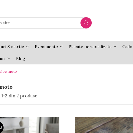
uri 8 martie
Evenimente
Placute personalizate
Cadou
uri
Blog
eloc moto
 moto
:
1-
2
din
2
produse
U