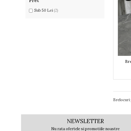
Pret
Rame foto nanuți
Rame foto hobby
Sub 50 Lei
(2)
Rame foto mamă
Rame foto meserii
Rame foto nași
Rame foto pentru ecografie
Rame foto personalizate
Ceasuri
Ceasuri cu rama foto
Br
Ceasuri meserii
Ceasuri logo
Ceasuri de perete animalute
Ceasuri decorative
Ceasuri evenimente
Brelocuri
Ceasuri gravate
Ceasuri hobby
Ceasuri mașini
NEWSLETTER
Ceasuri moto
Nu rata ofertele si promotiile noastre