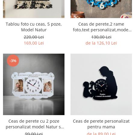
Ceasuri
Ceasuri cu rama foto
Ceasuri meserii
Tablou foto cu ceas, 5 poze,
Ceas de perete,2 rame
Ceasuri logo
Model Natur
foto,text personalizat,model
Ceasuri de perete animalute
Natur
220,00 Lei
130,00 Lei
169,00 Lei
de la 126,10 Lei
Ceasuri decorative
Ceasuri evenimente
Ceasuri gravate
-3%
Ceasuri hobby
Ceasuri mașini
Ceasuri moto
Brelocuri personalizate
Breloc mașină
Breloc moto
Breloc tir
Ceas de perete cu 2 poze
Ceas de perete personalizat
personalizat model Natur si
pentru mama
text Gravat
99,00 Lei
de la 89,00 Lei