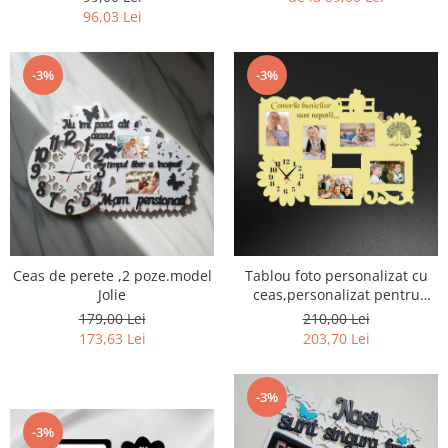
96,03 Lei
-3%
-3%
Ceas de perete ,2 poze.model
Tablou foto personalizat cu
Jolie
ceas,personalizat pentru
bunici
179,00 Lei
210,00 Lei
173,63 Lei
203,70 Lei
-3%
-3%