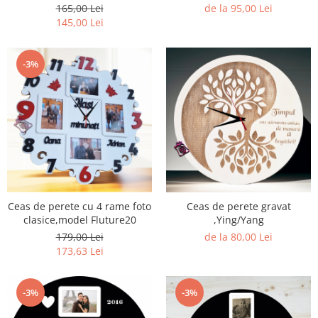
personalizat model 225
Porumbeii
165,00 Lei
de la 95,00 Lei
145,00 Lei
-3%
Ceas de perete cu 4 rame foto
Ceas de perete gravat
clasice,model Fluture20
,Ying/Yang
179,00 Lei
de la 80,00 Lei
173,63 Lei
-3%
-3%