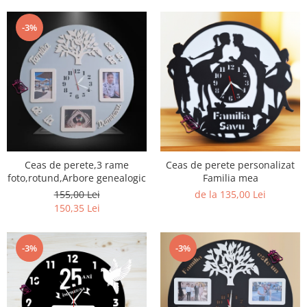
-3%
Ceas de perete,3 rame
Ceas de perete personalizat
foto,rotund,Arbore genealogic
Familia mea
155,00 Lei
de la 135,00 Lei
150,35 Lei
-3%
-3%