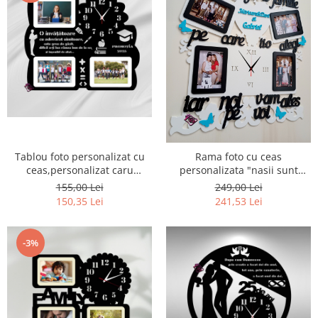
Tablou foto personalizat cu
Rama foto cu ceas
ceas,personalizat caru
personalizata "nasii sunt
didactic
singura familie" model 23
155,00 Lei
249,00 Lei
150,35 Lei
241,53 Lei
-3%