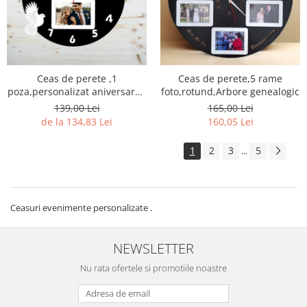
Ceas de perete ,1
Ceas de perete,5 rame
poza,personalizat aniversarea
foto,rotund,Arbore genealogic
casatoriei
139,00 Lei
165,00 Lei
de la 134,83 Lei
160,05 Lei
1
2
3
5
...
Ceasuri evenimente personalizate .
NEWSLETTER
Nu rata ofertele si promotiile noastre