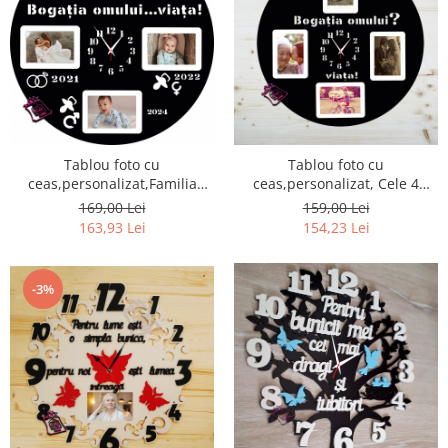
Tablou foto cu
Tablou foto cu
ceas,personalizat,Familia
ceas,personalizat, Cele 4
noastra
etape ale vietii
169,00 Lei
159,00 Lei
163,93 Lei
154,23 Lei
-3%