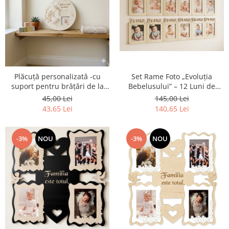
Plăcuță personalizată -cu
Set Rame Foto „Evoluția
suport pentru brățări de la
Bebelusului” – 12 Luni de
spital și 1fotografie
Magie
45,00 Lei
145,00 Lei
43,65 Lei
140,65 Lei
-3%
NOU
-3%
NOU