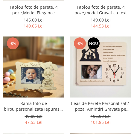
Tablou foto de perete, 4
Tablou foto de perete, 4
poze,Model Elegance
poze,model Gravat cu text
145,00 Lei
149,00 Lei
140,65 Lei
144,53 Lei
-3%
-3%
NOU
Rama foto de
Ceas de Perete Personalizat,1
birou,personalizata Iepurasul
poza, Amintiri Gravate pe
De Pasti
Parcursul Timpului
49,00 Lei
105,00 Lei
47,53 Lei
101,85 Lei