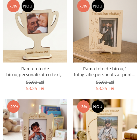
-3%
NOU
-3%
NOU
Rama foto de
Rama foto de birou,1
birou,personalizat cu text,1
fotografie,personalizat pentru
fotografie,model Trofeu
vanator
55,00 Lei
55,00 Lei
53,35 Lei
53,35 Lei
-29%
-3%
NOU