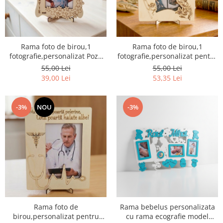
Rama foto de birou,1
Rama foto de birou,1
fotografie,personalizat Poza
fotografie,personalizat pentru
Copilului
pescar
55,00 Lei
55,00 Lei
39,00 Lei
53,35 Lei
-3%
NOU
-3%
Rama foto de
Rama bebelus personalizata
birou,personalizat pentru
cu rama ecografie model