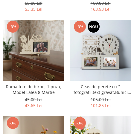
doctor
Ursuleti
55,00 Lei
169,00 Lei
53,35 Lei
163,93 Lei
-3%
-3%
NOU
Rama foto de birou, 1 poza,
Ceas de perete cu 2
Model Lalea 8 Martie
fotografii,text gravat,Bunici
Deosebiti
45,00 Lei
105,00 Lei
43,65 Lei
101,85 Lei
-3%
-3%