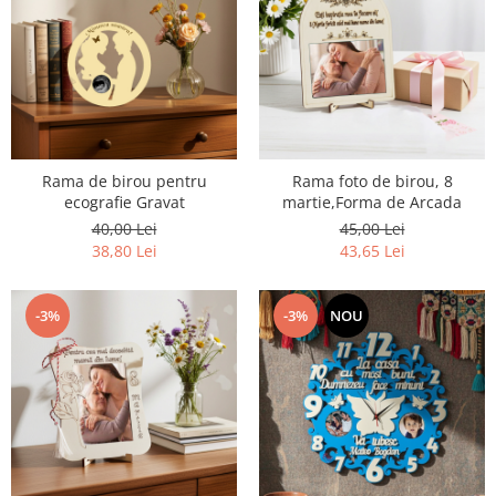
Rama de birou pentru
Rama foto de birou, 8
ecografie Gravat
martie,Forma de Arcada
40,00 Lei
45,00 Lei
38,80 Lei
43,65 Lei
-3%
-3%
NOU