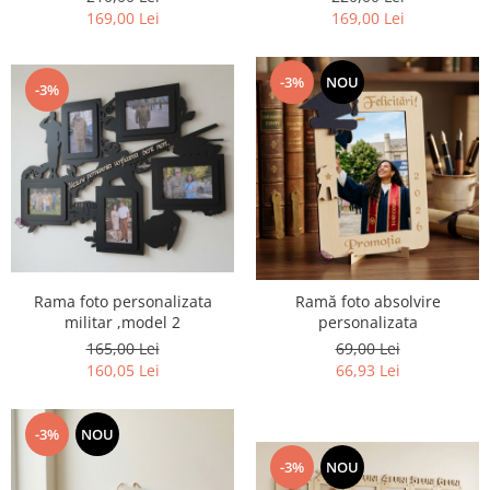
169,00 Lei
169,00 Lei
-3%
NOU
-3%
Rama foto personalizata
Ramă foto absolvire
militar ,model 2
personalizata
165,00 Lei
69,00 Lei
160,05 Lei
66,93 Lei
-3%
NOU
-3%
NOU