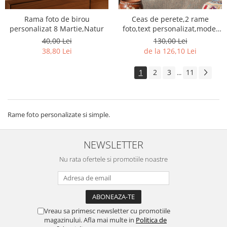
Rama foto de birou
Ceas de perete,2 rame
personalizat 8 Martie,Natur
foto,text personalizat,model
Natur
40,00 Lei
130,00 Lei
38,80 Lei
de la 126,10 Lei
1
2
3
11
...
Rame foto personalizate si simple.
NEWSLETTER
Nu rata ofertele si promotiile noastre
Vreau sa primesc newsletter cu promotiile
magazinului. Afla mai multe in
Politica de