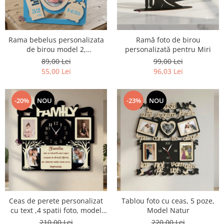
Ceasuri
Ceasuri cu rama foto
Ceasuri meserii
Rama bebelus personalizata
Ramă foto de birou
Ceasuri logo
de birou model 2,
personalizată pentru Miri
Ceasuri de perete animalute
ROZ/ALBASTRU/NATUR
89,00 Lei
99,00 Lei
55,00 Lei
96,03 Lei
Ceasuri decorative
Ceasuri evenimente
Ceasuri gravate
-20%
NOU
-23%
NOU
Ceasuri hobby
Ceasuri mașini
Ceasuri moto
Brelocuri personalizate
Breloc mașină
Breloc moto
Breloc tir
Ceas de perete personalizat
Tablou foto cu ceas, 5 poze,
cu text ,4 spatii foto, model
Model Natur
„Family”
210,00 Lei
220,00 Lei