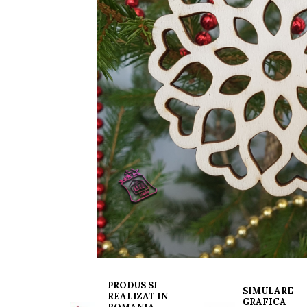
Rame foto nanuți
Rame foto hobby
Rame foto mamă
Rame foto meserii
Rame foto nași
Rame foto pentru ecografie
Rame foto personalizate
Ceasuri
Ceasuri cu rama foto
Ceasuri meserii
Ceasuri logo
Ceasuri de perete animalute
Ceasuri decorative
Ceasuri evenimente
Ceasuri gravate
Ceasuri hobby
Ceasuri mașini
PRODUS SI
Ceasuri moto
SIMULARE
REALIZAT IN
GRAFICA