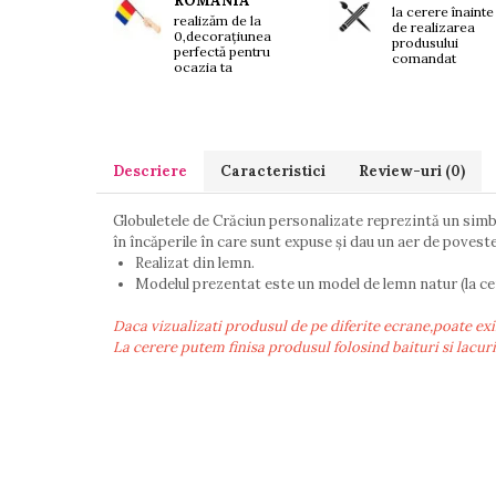
ROMANIA
Brelocuri personalizate
la cerere înainte
realizăm de la
de realizarea
Breloc mașină
0,decorațiunea
produsului
perfectă pentru
comandat
Breloc moto
ocazia ta
Breloc tir
Descriere
Caracteristici
Review-uri
(0)
Globuletele de Crăciun personalizate reprezintă un simbol
în încăperile în care sunt expuse și dau un aer de povest
Realizat din lemn.
Modelul prezentat este un model de lemn natur (la cer
Daca vizualizati produsul de pe diferite ecrane,poate exi
La cerere putem finisa produsul folosind baituri si lacur