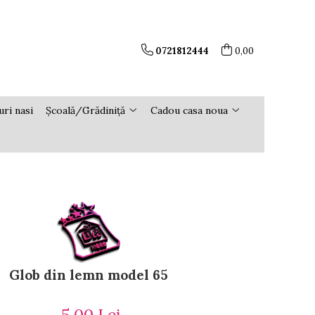
0721812444
0,00
ri nasi
Școală/Grădiniță
Cadou casa noua
Glob din lemn model 65
5,00 Lei