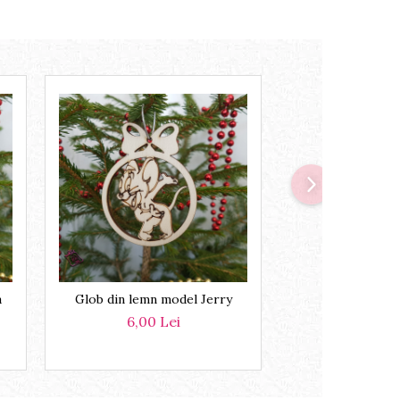
a
Glob din lemn model Jerry
Glob din lemn m
6,00 Lei
6,00 