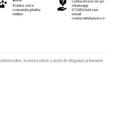
contactează-ne pe
Pentru orice
whatsapp
comanda platita
0721812444 sau
online
email
contact@damoro.ro
sărbătorilor. Acestea oferă o notă de eleganță și bucurie