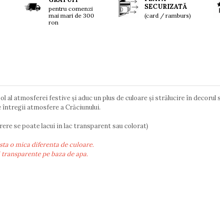
SECURIZATĂ
pentru comenzi
mai mari de 300
(card / ramburs)
ron
 al atmosferei festive și aduc un plus de culoare și strălucire în decorul 
e întregii atmosfere a Crăciunului.
ere se poate lacui in lac transparent sau colorat)
sta o mica diferenta de culoare.
i transparente pe baza de apa.