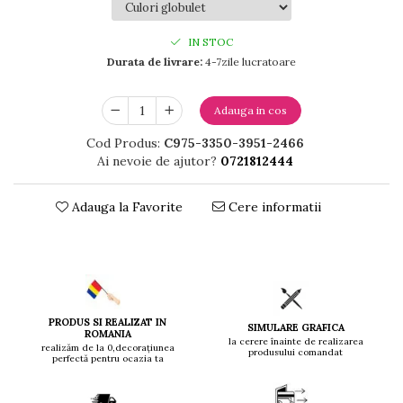
IN STOC
Durata de livrare:
4-7zile lucratoare
Adauga in cos
Cod Produs:
C975-3350-3951-2466
Ai nevoie de ajutor?
0721812444
Adauga la Favorite
Cere informatii
PRODUS SI REALIZAT IN
SIMULARE GRAFICA
ROMANIA
la cerere înainte de realizarea
realizăm de la 0,decorațiunea
produsului comandat
perfectă pentru ocazia ta