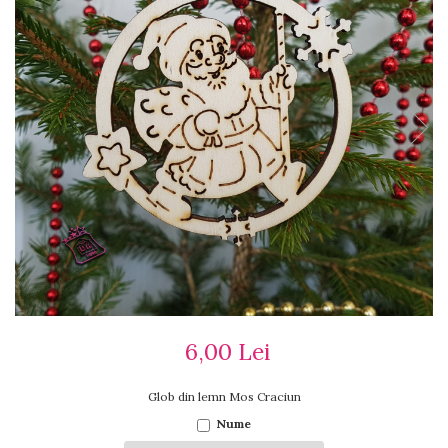
Ceasuri cu rama foto
Ceasuri meserii
Ceasuri logo
Ceasuri de perete animalute
Ceasuri decorative
Ceasuri evenimente
Ceasuri gravate
Ceasuri hobby
Ceasuri mașini
Ceasuri moto
Brelocuri personalizate
Breloc mașină
Breloc moto
Breloc tir
6,00 Lei
Glob din lemn Mos Craciun
Nume