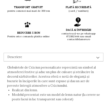
TRANSPORT GRATUIT
PLATĂ SECURIZATĂ
pentru comenzi mai mari de 300 ron
(card / ramburs)
DACĂ AI ÎNTREBĂRI
REDUCERE 5 RON
contactează-ne pe whatsapp
Pentru orice comanda platita online
0721812444 sau email
contact@damoro.ro
Descriere
Globuletele de Crăciun personalizate reprezintă un simbol al
atmosferei festive și aduc un plus de culoare și strălucire în
decorul sărbătorilor. Acestea oferă o notă de eleganță și
bucurie în încăperile în care sunt expuse și dau un aer de
poveste întregii atmosfere a Crăciunului.
Realizat din lemn.
Modelul prezentat este un model de lemn natur (la cerere se
poate lacui in lac transparent sau colorat)