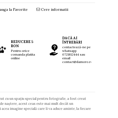
uga la Favorite
Cere informatii
DACĂ AI
REDUCERE 5
ÎNTREBĂRI
RON
contactează-ne pe
Pentru orice
whatsapp
comanda platita
0721812444 sau
online
email
contact@damoro.ro
zut cu un spațiu special pentru fotografie, a fost creat
 de naștere, acest ceas este mai mult decât un
acea imagine specială care îi va aduce aminte, la fiecare