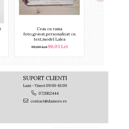
-3%
t
Ceas cu rama
Ceas fluture c
foto,gravat,personalizat cu
personalizat 
text,model Lalea
16
165,00 Lei
96,03 Lei
99,00 Lei
SUPORT CLIENTI
Luni - Vineri 09:00-16:00
0721812444
contact@damoro.ro