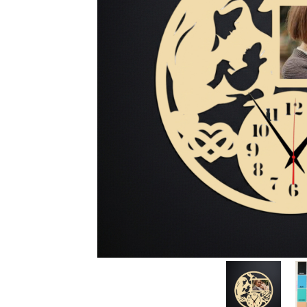
Rame foto nanuți
Rame foto hobby
Rame foto mamă
Rame foto meserii
Rame foto nași
Rame foto pentru ecografie
Rame foto personalizate
Ceasuri
Ceasuri cu rama foto
Ceasuri meserii
Ceasuri logo
Ceasuri de perete animalute
Ceasuri decorative
Ceasuri evenimente
Ceasuri gravate
Ceasuri hobby
Ceasuri mașini
Ceasuri moto