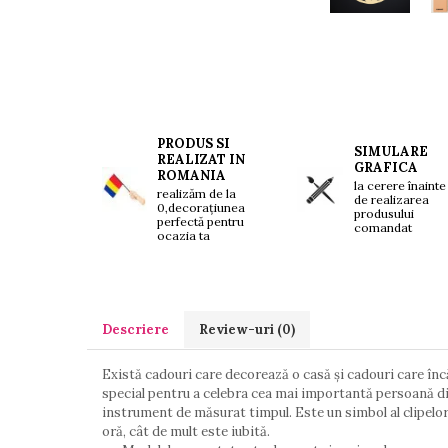
Brelocuri personalizate
Breloc mașină
Breloc moto
Breloc tir
PRODUS SI
SIMULARE
REALIZAT IN
GRAFICA
ROMANIA
la cerere înainte
realizăm de la
de realizarea
0,decorațiunea
produsului
perfectă pentru
comandat
ocazia ta
Descriere
Review-uri
(0)
Există cadouri care decorează o casă și cadouri care înc
special pentru a celebra cea mai importantă persoană di
instrument de măsurat timpul. Este un simbol al clipelor
oră, cât de mult este iubită.