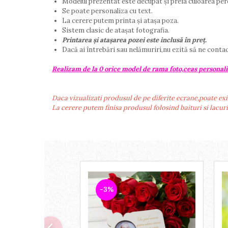
Modelul prezentat este decupat și preia culoarea pere
Se poate personaliza cu text.
La cerere putem printa și atașa poza.
Sistem clasic de atașat fotografia.
Printarea și atașarea pozei este inclusă în preț.
Dacă ai întrebări sau nelămuriri,nu ezită să ne conta
Realizam de la 0 orice model de rama foto,ceas personali
Daca vizualizati produsul de pe diferite ecrane,poate exi
La cerere putem finisa produsul folosind baituri si lacur
-3%