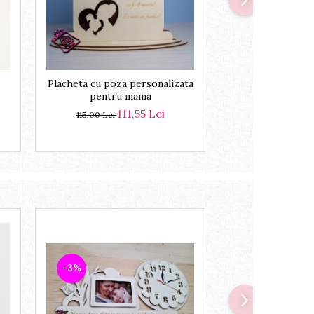
-3%
Placheta cu poza personalizata
Rama foto 4 p
pentru mama
geneal
111,55 Lei
13
115,00 Lei
140,00 Lei
-3%