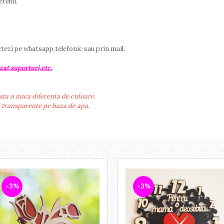
telui.
ctezi pe whatsapp,telefonic sau prin mail.
zat,suporturi,etc.
sta o mica diferenta de culoare.
i transparente pe baza de apa
.
-3%
-3%