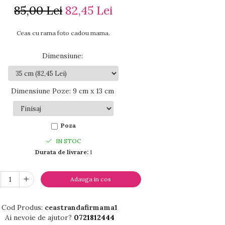
85,00 Lei
82,45 Lei
Ceas cu rama foto cadou mama.
Dimensiune
:
Dimensiune Poze
:
9 cm x 13 cm
Poza
IN STOC
Durata de livrare:
1
Adauga in cos
Cod Produs:
ceastrandafirmama1
Ai nevoie de ajutor?
0721812444