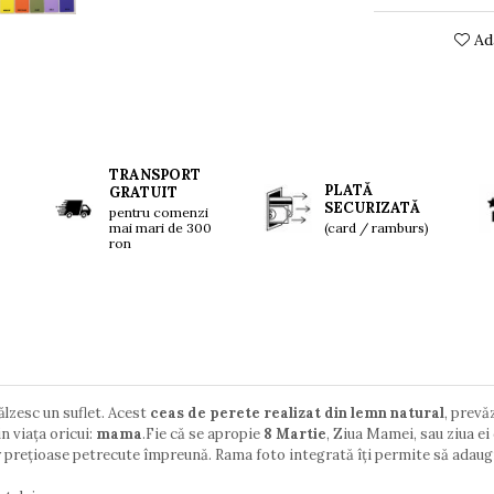
Ada
TRANSPORT
PLATĂ
GRATUIT
SECURIZATĂ
pentru comenzi
mai mari de 300
(card / ramburs)
ron
ălzesc un suflet. Acest
ceas de perete realizat din lemn natural
, prevă
n viața oricui:
mama
.Fie că se apropie
8 Martie
, Ziua Mamei, sau ziua ei
 prețioase petrecute împreună. Rama foto integrată îți permite să adaugi 