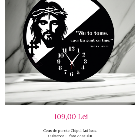
Ceasuri cu rama foto
Ceasuri meserii
Ceasuri logo
Ceasuri de perete animalute
Ceasuri decorative
Ceasuri evenimente
Ceasuri gravate
Ceasuri hobby
Ceasuri mașini
Ceasuri moto
Brelocuri personalizate
Breloc mașină
Breloc moto
Breloc tir
109,00 Lei
Ceas de perete Chipul Lui Isus.
Culoarea 1- fata ceasului