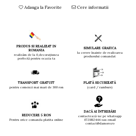
Adauga la Favorite
Cere informatii
PRODUS SI REALIZAT IN
SIMULARE GRAFICA
ROMANIA
la cerere înainte de realizarea
realizăm de la 0,decorațiunea
produsului comandat
perfectă pentru ocazia ta
TRANSPORT GRATUIT
PLATĂ SECURIZATĂ
pentru comenzi mai mari de 300 ron
(card / ramburs)
DACĂ AI ÎNTREBĂRI
REDUCERE 5 RON
contactează-ne pe whatsapp
Pentru orice comanda platita online
0721812444 sau email
contact@damoro.ro