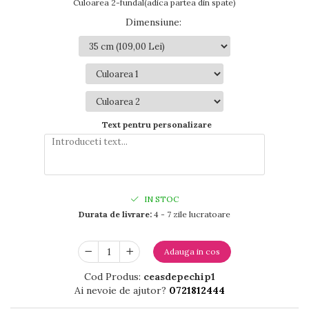
Culoarea 2-fundal(adica partea din spate)
Dimensiune
:
Text pentru personalizare
IN STOC
Durata de livrare:
4 - 7 zile lucratoare
Adauga in cos
Cod Produs:
ceasdepechip1
Ai nevoie de ajutor?
0721812444