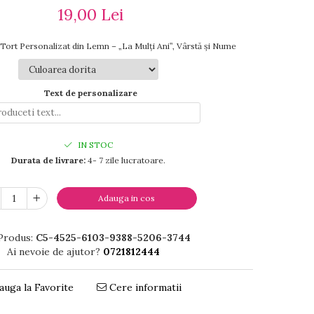
19,00 Lei
Tort Personalizat din Lemn – „La Mulți Ani”, Vârstă și Nume
Text de personalizare
IN STOC
Durata de livrare:
4- 7 zile lucratoare.
Adauga in cos
Produs:
C5-4525-6103-9388-5206-3744
Ai nevoie de ajutor?
0721812444
uga la Favorite
Cere informatii