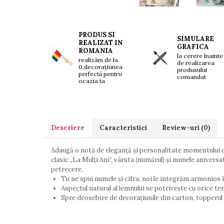
Brelocuri personalizate
Breloc mașină
Breloc moto
PRODUS SI
SIMULARE
Breloc tir
REALIZAT IN
GRAFICA
ROMANIA
la cerere înainte
realizăm de la
de realizarea
0,decorațiunea
produsului
perfectă pentru
comandat
ocazia ta
Descriere
Caracteristici
Review-uri
(0)
Adaugă o notă de eleganță și personalitate momentului du
clasic „La Mulți Ani”, vârsta (numărul) și numele anivers
petrecere.
Tu ne spui numele și cifra, noi le integrăm armonios în
Aspectul natural al lemnului se potrivește cu orice t
Spre deosebire de decorațiunile din carton, topperul 