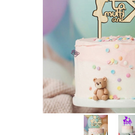
Rame foto nanuți
Rame foto hobby
Rame foto mamă
Rame foto meserii
Rame foto nași
Rame foto pentru ecografie
Rame foto personalizate
Ceasuri
Ceasuri cu rama foto
Ceasuri meserii
Ceasuri logo
Ceasuri de perete animalute
Ceasuri decorative
Ceasuri evenimente
Ceasuri gravate
Ceasuri hobby
Ceasuri mașini
Ceasuri moto