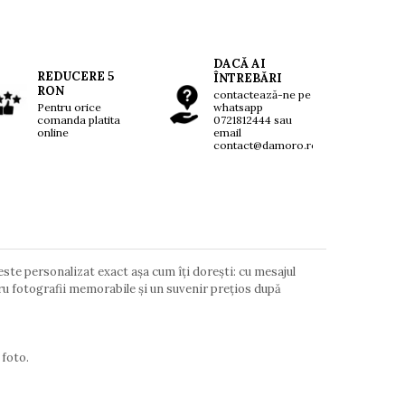
DACĂ AI
REDUCERE 5
ÎNTREBĂRI
RON
contactează-ne pe
Pentru orice
whatsapp
comanda platita
0721812444 sau
online
email
contact@damoro.ro
, este personalizat exact așa cum îți dorești: cu mesajul
ntru fotografii memorabile și un suvenir prețios după
 foto.