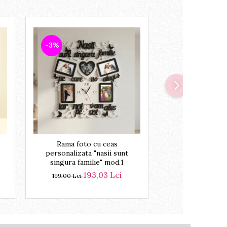
-3%
-3%
Rama foto cu ceas
Rama foto bebe 
personalizata "nasii sunt
model 2 I
singura familie" mod.1
16
169,00 Lei
193,03 Lei
199,00 Lei