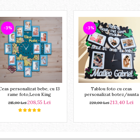
-3%
-3%
Ceas personalizat bebe, cu 13
Tablou foto cu ceas
rame foto,Leon King
personalizat botez/nunta
208,55 Lei
213,40 Lei
215,00 Lei
220,00 Lei