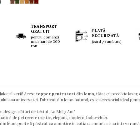
TRANSPORT
PLATĂ
GRATUIT
SECURIZATĂ
pentru comenzi
mai mari de 300
(card / ramburs)
ron
lce al serii! Acest
topper pentru tort din lemn
, tăiat cu precizie laser
atului sau aniversatei. Fabricat din lemn natural, este accesoriul ideal pe
 design alături de textul „La Mulți Ani”.
ematică de petrecere (rustic, elegant, modern, boho-chic).
din lemn poate fi păstrat ca amintire în cutia cu amintiri sau într-o ramă