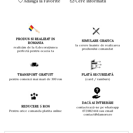
Adauga la Favorite
Cere informatii
PRODUS SI REALIZAT IN
SIMULARE GRAFICA
ROMANIA
la cerere înainte de realizarea
realizăm de la 0,decorațiunea
produsului comandat
perfectă pentru ocazia ta
TRANSPORT GRATUIT
PLATĂ SECURIZATĂ
pentru comenzi mai mari de 300 ron
(card / ramburs)
DACĂ AI ÎNTREBĂRI
REDUCERE 5 RON
contactează-ne pe whatsapp
Pentru orice comanda platita online
0721812444 sau email
contact@damoro.ro