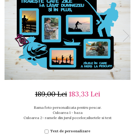
Ceasuri cu rama foto
Ceasuri meserii
Ceasuri logo
Ceasuri de perete animalute
Ceasuri decorative
Ceasuri evenimente
Ceasuri gravate
Ceasuri hobby
Ceasuri mașini
Ceasuri moto
Brelocuri personalizate
Breloc mașină
189,00 Lei
183,33 Lei
Breloc moto
Breloc tir
Rama foto personalizata pentru pescar.
Culoarea 1 - baza
Culoarea 2- ramele din jurul pozelor,siluetele si text
Text de personalizare