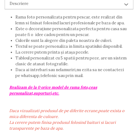
Descriere
Rama foto personalizata pentru pescar, este realizat din
lemn si finisat folosind lacuri profesionale pe baza de apa.
Este o decorațiune personalizata perfecta pentru casa sau
poate fi o idee cadou pentru un pescar.
Culorile sunt la alegere din paleta noastra de culori.
Textul se poate personaliza in limita spatiului disponibil.
La cerere putem printa și atașa pozele.
Tabloul personalizat cu 5 spatii pentru poze, are un sistem
clasic de atasat fotografiile.
Daca ai intrebari sau nelamuriri,nu ezita sa ne contactezi
pe whatsapp,telefonic sau prin mail.
Realizam de la 0 orice model de rama foto,ceas
personalizat,suporturi,etc.
Daca vizualizati produsul de pe diferite ecrane,poate exista o
mica diferenta de culoare.
La cerere putem finisa produsul folosind baituri si lacuri
transparente pe baza de apa.