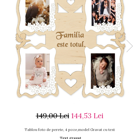
Ceasuri cu rama foto
Ceasuri meserii
Ceasuri logo
Ceasuri de perete animalute
Ceasuri decorative
Ceasuri evenimente
Ceasuri gravate
Ceasuri hobby
Ceasuri mașini
Ceasuri moto
Brelocuri personalizate
Breloc mașină
Breloc moto
Breloc tir
149,00 Lei
144,53 Lei
Tablou foto de perete, 4 poze,model Gravat cu text
Text gravat