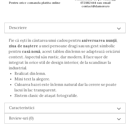
Pentru orice comanda platita online
0721812444 sau email
contact@damoro.ro
Descriere
Fie că ești în căutarea unui cadou pentru
aniversarea nunții
,
ziua de naștere
a unei persoane dragi sau un gest simbolic
pentru
casă nouă
, acest tablou din lemn se adaptează oricărui
context. Aspectul său rustic, dar modern, îl face ușor de
integrat în orice stil de design interior, de la scandinav la
industrial.
Realizat din lemn.
Mini text la alegere.
Culoarea bazei este în lemn natural dar la cerere se poate
lacui în lac transparent.
Sistem clasic de atașat fotografiile.
Caracteristici
Review-uri
(0)