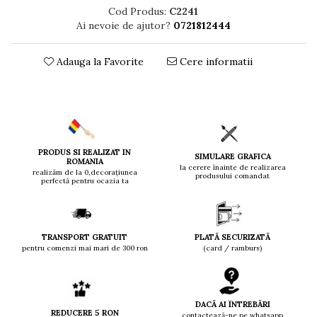
Cod Produs:
C2241
Ai nevoie de ajutor?
0721812444
Adauga la Favorite
Cere informatii
PRODUS SI REALIZAT IN
SIMULARE GRAFICA
ROMANIA
la cerere înainte de realizarea
realizăm de la 0,decorațiunea
produsului comandat
perfectă pentru ocazia ta
TRANSPORT GRATUIT
PLATĂ SECURIZATĂ
pentru comenzi mai mari de 300 ron
(card / ramburs)
DACĂ AI ÎNTREBĂRI
REDUCERE 5 RON
contactează-ne pe whatsapp