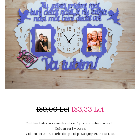
Ceasuri cu rama foto
Ceasuri meserii
Ceasuri logo
Ceasuri de perete animalute
Ceasuri decorative
Ceasuri evenimente
Ceasuri gravate
Ceasuri hobby
Ceasuri mașini
Ceasuri moto
Brelocuri personalizate
Breloc mașină
Breloc moto
Breloc tir
189,00 Lei
183,33 Lei
Tablou foto personalizat cu 2 poze,cadou ocazie.
Culoarea 1 - baza
Culoarea 2 - ramele din jurul pozei,ingerasii si text