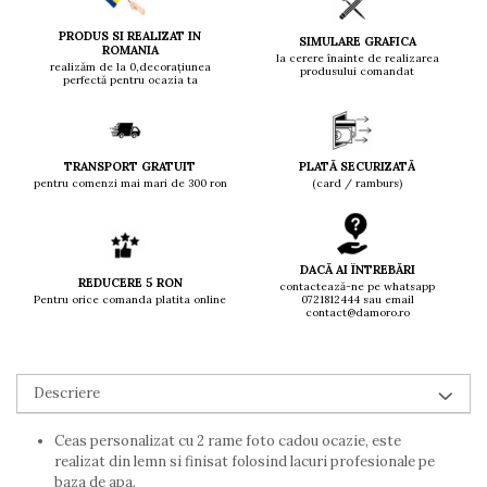
PRODUS SI REALIZAT IN
SIMULARE GRAFICA
ROMANIA
la cerere înainte de realizarea
realizăm de la 0,decorațiunea
produsului comandat
perfectă pentru ocazia ta
TRANSPORT GRATUIT
PLATĂ SECURIZATĂ
pentru comenzi mai mari de 300 ron
(card / ramburs)
DACĂ AI ÎNTREBĂRI
REDUCERE 5 RON
contactează-ne pe whatsapp
Pentru orice comanda platita online
0721812444 sau email
contact@damoro.ro
Descriere
Ceas personalizat cu 2 rame foto cadou ocazie, este
realizat din lemn si finisat folosind lacuri profesionale pe
baza de apa.