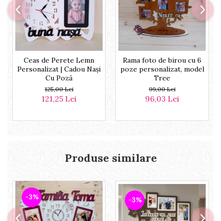
Ceas de Perete Lemn
Rama foto de birou cu 6
Personalizat | Cadou Nași
poze personalizat, model
Cu Poză
Tree
125,00 Lei
99,00 Lei
121,25 Lei
96,03 Lei
Produse similare
-3%
-3%