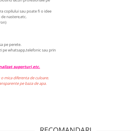
folosind lacuri profesionale pe
 copilului sau poate fi o idee
 de nastere,etc.
ron)
sa pe perete.
zi pe whatsapp,telefonic sau prin
alizat,suporturi,etc.
 o mica diferenta de culoare.
transparente pe baza de apa.
RECOMANDARI