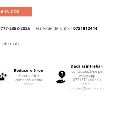
A IN COS
7777-2358-2025
Ai nevoie de ajutor?
0721812444
informatii
Dacă ai întrebări
Reducere 5 ron
contactează-ne pe
Pentru orice
whatsapp
comanda platita
0721812444 sau
online
email
contact@damoro.ro