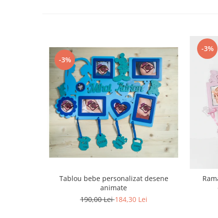
-3%
-3%
Tablou bebe personalizat desene
Rama
animate
190,00 Lei
184,30 Lei