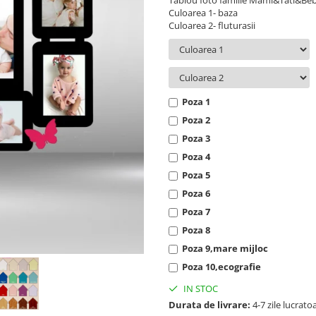
Tablou foto familie Mami&Tati&Be
Culoarea 1- baza
Culoarea 2- fluturasii
Poza 1
Poza 2
Poza 3
Poza 4
Poza 5
Poza 6
Poza 7
Poza 8
Poza 9,mare mijloc
Poza 10,ecografie
IN STOC
Durata de livrare:
4-7 zile lucrato