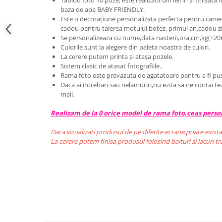
Tablou foto 10 poze, este realizata din lemn si finisata 
baza de apa BABY FRIENDLY.
Este o decorațiune personalizata perfecta pentru camera
cadou pentru taierea motului,botez, primul an,cadou zi
Se personalizeaza cu nume,data nasterii,ora,cm,kg(+20
Culorile sunt la alegere din paleta noastra de culori.
La cerere putem printa și atașa pozele.
Sistem clasic de atasat fotografiile..
Rama foto este prevazuta de agatatoare pentru a fi pu
Daca ai intrebari sau nelamuriri,nu ezita sa ne contacte
mail.
Realizam de la 0 orice model de rama foto,ceas person
Daca vizualizati produsul de pe diferite ecrane,poate exista
La cerere putem finisa produsul folosind baituri si lacuri 