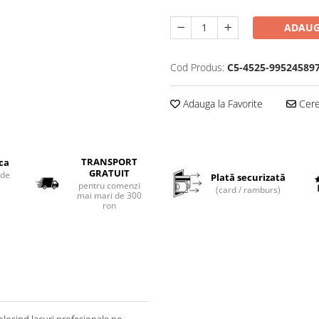
ADAUG
Cod Produs:
C5-4525-99524589
Adauga la Favorite
Cere 
TRANSPORT
ica
GRATUIT
 de
Plată securizată
pentru comenzi
(card / ramburs)
mai mari de 300
ron