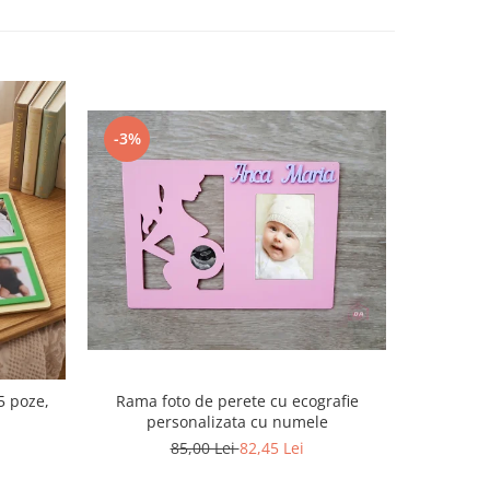
-3%
-3%
Rama foto de perete cu ecografie
5 poze,
Rama fo
personalizata cu numele
85,00 Lei
82,45 Lei