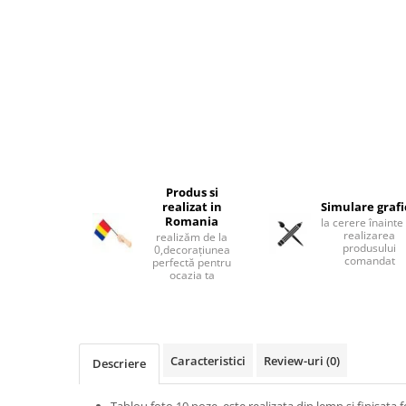
Ceasuri moto
Brelocuri personalizate
Breloc mașină
Breloc moto
Breloc tir
Produs si
realizat in
Simulare graf
Romania
la cerere înainte
realizarea
realizăm de la
produsului
0,decorațiunea
comandat
perfectă pentru
ocazia ta
Caracteristici
Review-uri
(0)
Descriere