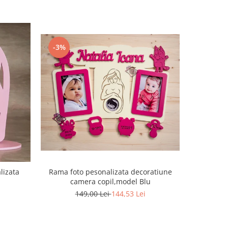
-3%
-3%
lizata
Rama foto pesonalizata decoratiune
Rama foto personalizata cu ecogra
camera copil,model Blu
149,00 Lei
144,53 Lei
1