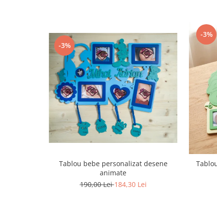
-3%
-3%
Tablou bebe personalizat desene
Tablou
animate
190,00 Lei
184,30 Lei