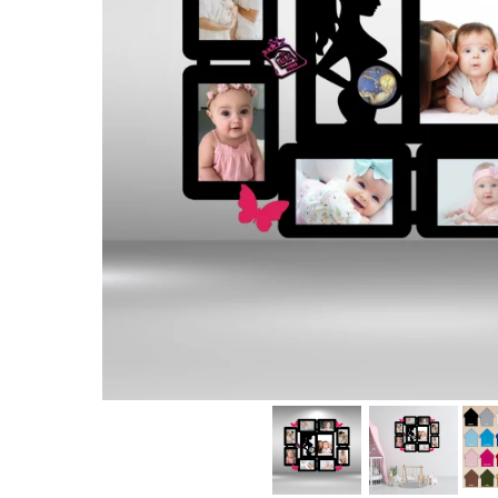
Rame foto nanuți
Rame foto hobby
Rame foto mamă
Rame foto meserii
Rame foto nași
Rame foto pentru ecografie
Rame foto personalizate
Ceasuri
Ceasuri cu rama foto
Ceasuri meserii
Ceasuri logo
Ceasuri de perete animalute
Ceasuri decorative
Ceasuri evenimente
Ceasuri gravate
Ceasuri hobby
Ceasuri mașini