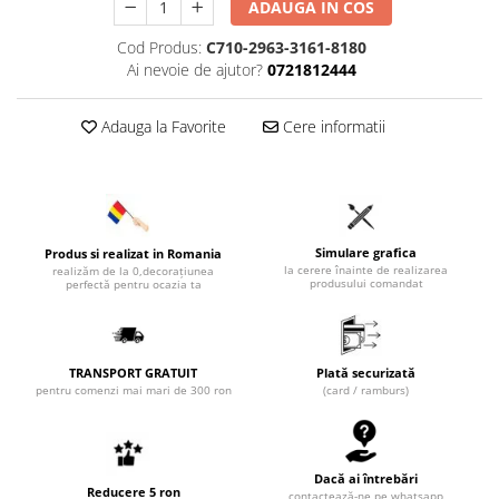
ADAUGA IN COS
Cod Produs:
C710-2963-3161-8180
Ai nevoie de ajutor?
0721812444
Adauga la Favorite
Cere informatii
Simulare grafica
Produs si realizat in Romania
la cerere înainte de realizarea
realizăm de la 0,decorațiunea
produsului comandat
perfectă pentru ocazia ta
TRANSPORT GRATUIT
Plată securizată
pentru comenzi mai mari de 300 ron
(card / ramburs)
Dacă ai întrebări
Reducere 5 ron
contactează-ne pe whatsapp