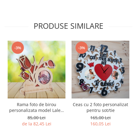
PRODUSE SIMILARE
-3%
-3%
Rama foto de birou
Ceas cu 2 foto personalizat
personalizata model Lalea,
pentru sot/tie
8 martie
85,00 Lei
165,00 Lei
de la 82,45 Lei
160,05 Lei