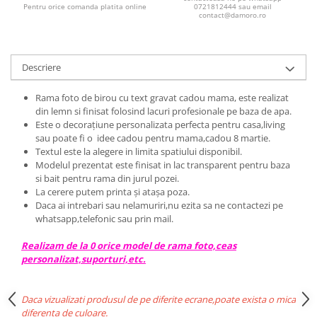
Pentru orice comanda platita online
0721812444 sau email
contact@damoro.ro
Descriere
Rama foto de birou cu text gravat cadou mama, este realizat
din lemn si finisat folosind lacuri profesionale pe baza de apa.
Este o decorațiune personalizata perfecta pentru casa,living
sau poate fi o idee cadou pentru mama,cadou 8 martie.
Textul este la alegere in limita spatiului disponibil.
Modelul prezentat este finisat in lac transparent pentru baza
si bait pentru rama din jurul pozei.
La cerere putem printa și atașa poza.
Daca ai intrebari sau nelamuriri,nu ezita sa ne contactezi pe
whatsapp,telefonic sau prin mail.
Realizam de la 0 orice model de rama foto,ceas
personalizat,suporturi,etc.
Daca vizualizati produsul de pe diferite ecrane,poate exista o mica
diferenta de culoare.