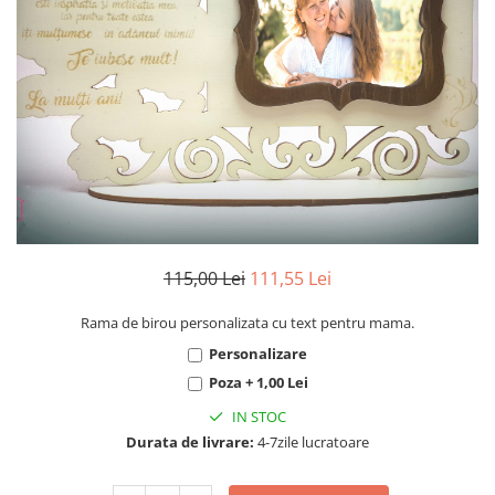
Ceasuri
Ceasuri cu rama foto
Ceasuri meserii
Ceasuri logo
Ceasuri de perete animalute
Ceasuri decorative
Ceasuri evenimente
Ceasuri gravate
Ceasuri hobby
Ceasuri mașini
115,00 Lei
111,55 Lei
Ceasuri moto
Rama de birou personalizata cu text pentru mama.
Brelocuri personalizate
Personalizare
Breloc mașină
Poza + 1,00 Lei
Breloc moto
IN STOC
Breloc tir
Durata de livrare:
4-7zile lucratoare