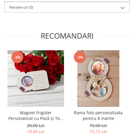
Review-uri
(0)
RECOMANDARI
-3%
-3%
Magnet Frigider
Rama foto personalizata
Personalizat cu Poză și Text
pentru 8 martie
Gravat
20,00 Lei
75,00 Lei
19,40 Lei
72,75 Lei