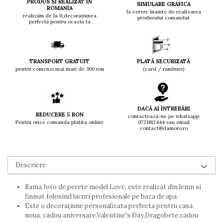
PRODUS SI REALIZAT IN
SIMULARE GRAFICA
ROMANIA
la cerere înainte de realizarea
realizăm de la 0,decorațiunea
produsului comandat
perfectă pentru ocazia ta
TRANSPORT GRATUIT
PLATĂ SECURIZATĂ
pentru comenzi mai mari de 300 ron
(card / ramburs)
DACĂ AI ÎNTREBĂRI
REDUCERE 5 RON
contactează-ne pe whatsapp
Pentru orice comanda platita online
0721812444 sau email
contact@damoro.ro
Descriere
Rama foto de perete model Love, este realizat din lemn si
finisat folosind lacuri profesionale pe baza de apa.
Este o decorațiune personalizata perfecta pentru casa
noua, cadou aniversare,Valentine's Day,Dragobete,cadou