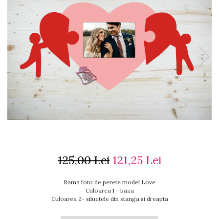
Ceasuri cu rama foto
Ceasuri meserii
Ceasuri logo
Ceasuri de perete animalute
Ceasuri decorative
Ceasuri evenimente
Ceasuri gravate
Ceasuri hobby
Ceasuri mașini
Ceasuri moto
Brelocuri personalizate
Breloc mașină
Breloc moto
125,00 Lei
121,25 Lei
Breloc tir
Rama foto de perete model Love
Culoarea 1 - baza
Culoarea 2- siluetele din stanga si dreapta