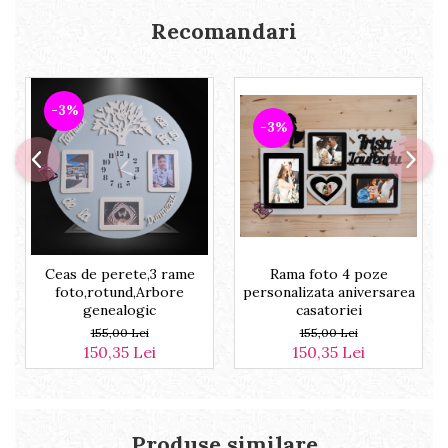
Recomandari
-3%
-3%
Ceas de perete,3 rame
Rama foto 4 poze
foto,rotund,Arbore
personalizata aniversarea
genealogic
casatoriei
155,00 Lei
155,00 Lei
150,35 Lei
150,35 Lei
Produse similare