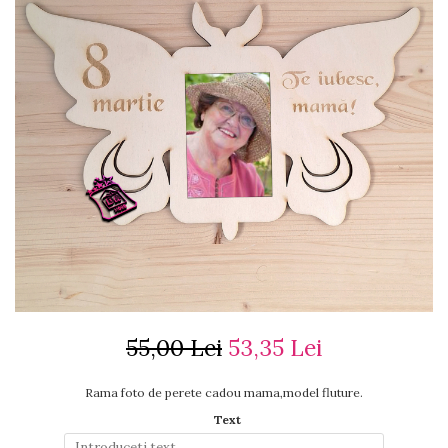
Ceasuri cu rama foto
Ceasuri meserii
Ceasuri logo
Ceasuri de perete animalute
Ceasuri decorative
Ceasuri evenimente
Ceasuri gravate
Ceasuri hobby
Ceasuri mașini
Ceasuri moto
Brelocuri personalizate
Breloc mașină
Breloc moto
Breloc tir
55,00 Lei
53,35 Lei
Rama foto de perete cadou mama,model fluture.
Text