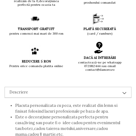
realizăm de la 0,decorațiunea
produsului comandat
perfectă pentru ocazia ta
TRANSPORT GRATUIT
PLATĂ SECURIZATĂ
pentru comenzi mai mari de 300 ron
(card / ramburs)
DACĂ AI ÎNTREBĂRI
REDUCERE 5 RON
contactează-ne pe whatsapp
Pentru orice comanda platita online
0721812444 sau email
contact@damoro.ro
Descriere
Placuta personalizata cu poza, este realizat din lemn si
finisat folosind lacuri profesionale pe baza de apa.
Este o decorațiune personalizata perfecta pentru
casa,living sau poate fi o idee cadou pentru evenimentul
tau:botez,cadou taierea motului,aniversare,cadou
mama,cadou 8 martie,etc.