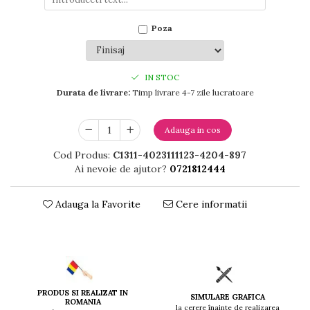
Poza
IN STOC
Durata de livrare:
Timp livrare 4-7 zile lucratoare
Adauga in cos
Cod Produs:
C1311-4023111123-4204-897
Ai nevoie de ajutor?
0721812444
Adauga la Favorite
Cere informatii
PRODUS SI REALIZAT IN
SIMULARE GRAFICA
ROMANIA
la cerere înainte de realizarea