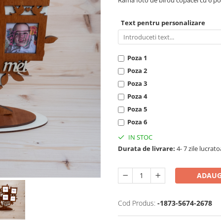
Rama foto de birou copacel cu 6 po
Text pentru personalizare
Poza 1
Poza 2
Poza 3
Poza 4
Poza 5
Poza 6
IN STOC
Durata de livrare:
4- 7 zile lucrato
ADAUG
Cod Produs:
-1873-5674-2678