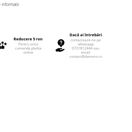
informatii
Dacă ai întrebări
Reducere 5 ron
contactează-ne pe
Pentru orice
whatsapp
comanda platita
0721812444 sau
online
email
contact@damoro.ro