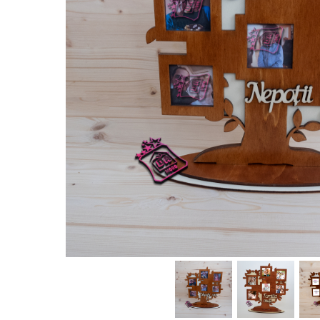
Rame foto nanuți
Rame foto hobby
Rame foto mamă
Rame foto meserii
Rame foto nași
Rame foto pentru ecografie
Rame foto personalizate
Ceasuri
Ceasuri cu rama foto
Ceasuri meserii
Ceasuri logo
Ceasuri de perete animalute
Ceasuri decorative
Ceasuri evenimente
Ceasuri gravate
Ceasuri hobby
Ceasuri mașini