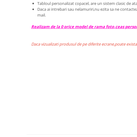
Tabloul personalizat copacel, are un sistem clasic de ata
Daca ai intrebari sau nelamuriri,nu ezita sa ne contacte
mail.
Realizam de la 0 orice model de rama foto,ceas person
Daca vizualizati produsul de pe diferite ecrane,poate exista