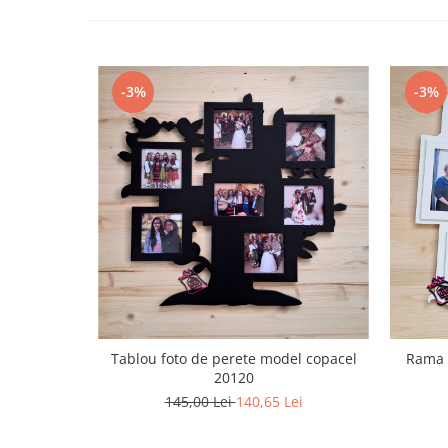
-3%
-3%
Tablou foto de perete model copacel
Rama 
20120
145,00 Lei
140,65 Lei