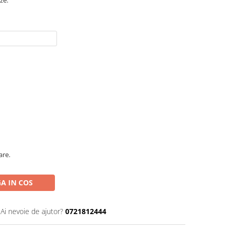
ze.
are.
A IN COS
Ai nevoie de ajutor?
0721812444