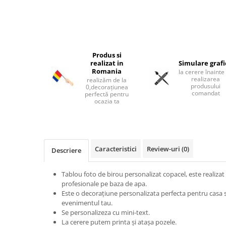
Ceasuri moto
Brelocuri personalizate
Breloc mașină
Breloc moto
Produs si
realizat in
Simulare graf
Breloc tir
Romania
la cerere înainte
realizarea
realizăm de la
produsului
0,decorațiunea
comandat
perfectă pentru
ocazia ta
Caracteristici
Review-uri
(0)
Descriere
Tablou foto de birou personalizat copacel, este realizat d
profesionale pe baza de apa.
Este o decorațiune personalizata perfecta pentru casa 
evenimentul tau.
Se personalizeza cu mini-text.
La cerere putem printa și atașa pozele.