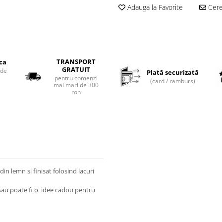
Adauga la Favorite
Cere 
TRANSPORT
ica
GRATUIT
 de
Plată securizată
pentru comenzi
(card / ramburs)
mai mari de 300
ron
in lemn si finisat folosind lacuri
sau poate fi o idee cadou pentru