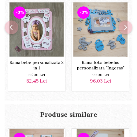
-3%
-3%
Rama bebe personalizata 2
Rama foto bebelus
in 1
personalizata "Ingeras"
85,00 Lei
99,00 Lei
82,45 Lei
96,03 Lei
Produse similare