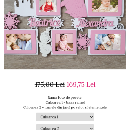
Ceasuri cu rama foto
Ceasuri meserii
Ceasuri logo
Ceasuri de perete animalute
Ceasuri decorative
Ceasuri evenimente
Ceasuri gravate
Ceasuri hobby
Ceasuri mașini
Ceasuri moto
Brelocuri personalizate
175,00 Lei
169,75 Lei
Breloc mașină
Breloc moto
Breloc tir
Rama foto de perete.
Culoarea 1 - baza ramei
Culoarea 2 - ramele din jurul pozelor si elementele