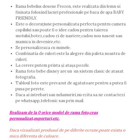
Rama bebelus desene Frozen, este realizata din lemn si
finisata folosind lacuri profesionale pe baza de apa BABY
FRIENDLY.
Este o decorațiune personalizata perfecta pentru camera
copilului sau poate fi o idee cadou pentru taierea
motului,botez,cadou zi de nastere,cadou nou nascut sau
mamica in devenire,etc.
Se personalizeaza cu numele.
Combinatia de culori este la alegere din paleta noastra de
culori.
La cerere putem printa și atașa pozele.
Rama foto bebe disney are un un sistem clasic de atasat
fotografia.
Tabloul foto este prevazut de agatatoare pentru a putea fi
pusa pe perete.
Daca ai intrebari sau nelamuriri,nu ezita sa ne contactezi
pe whatsapp,telefonic sau prin mail.
Realizam de la 0 orice model de rama foto,ceas
personalizat,suporturi,etc.
Daca vizualizati produsul de pe diferite ecrane,poate exista o
mica diferenta de culoare.