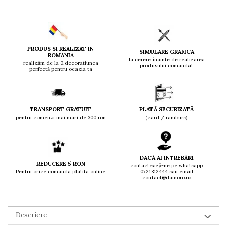
PRODUS SI REALIZAT IN
SIMULARE GRAFICA
ROMANIA
la cerere înainte de realizarea
realizăm de la 0,decorațiunea
produsului comandat
perfectă pentru ocazia ta
TRANSPORT GRATUIT
PLATĂ SECURIZATĂ
pentru comenzi mai mari de 300 ron
(card / ramburs)
DACĂ AI ÎNTREBĂRI
REDUCERE 5 RON
contactează-ne pe whatsapp
Pentru orice comanda platita online
0721812444 sau email
contact@damoro.ro
Descriere