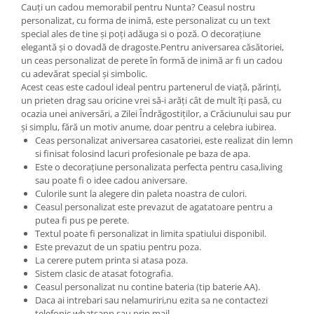
Cauți un cadou memorabil pentru Nunta? Ceasul nostru
personalizat, cu forma de inimă, este personalizat cu un text
special ales de tine și poți adăuga si o poză. O decorațiune
elegantă și o dovadă de dragoste.Pentru aniversarea căsătoriei,
un ceas personalizat de perete în formă de inimă ar fi un cadou
cu adevărat special și simbolic.
Acest ceas este cadoul ideal pentru partenerul de viață, părinți,
un prieten drag sau oricine vrei să-i arăți cât de mult îți pasă, cu
ocazia unei aniversări, a Zilei Îndrăgostiților, a Crăciunului sau pur
și simplu, fără un motiv anume, doar pentru a celebra iubirea.
Ceas personalizat aniversarea casatoriei, este realizat din lemn
si finisat folosind lacuri profesionale pe baza de apa.
Este o decorațiune personalizata perfecta pentru casa,living
sau poate fi o idee cadou aniversare.
Culorile sunt la alegere din paleta noastra de culori.
Ceasul personalizat este prevazut de agatatoare pentru a
putea fi pus pe perete.
Textul poate fi personalizat in limita spatiului disponibil.
Este prevazut de un spatiu pentru poza.
La cerere putem printa si atasa poza.
Sistem clasic de atasat fotografia.
Ceasul personalizat nu contine bateria (tip baterie AA).
Daca ai intrebari sau nelamuriri,nu ezita sa ne contactezi
telefonic,whatsapp,sau prin mail.