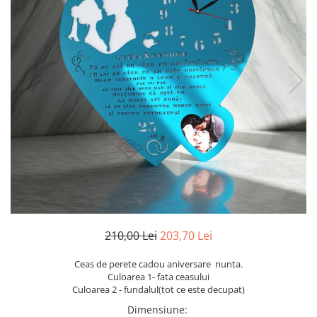
Ceasuri
Ceasuri cu rama foto
Ceasuri meserii
Ceasuri logo
Ceasuri de perete animalute
Ceasuri decorative
Ceasuri evenimente
Ceasuri gravate
Ceasuri hobby
Ceasuri mașini
Ceasuri moto
Brelocuri personalizate
Breloc mașină
210,00 Lei
203,70 Lei
Breloc moto
Ceas de perete cadou aniversare nunta.
Breloc tir
Culoarea 1- fata ceasului
Culoarea 2 - fundalul(tot ce este decupat)
Dimensiune
: