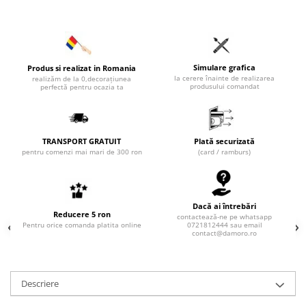
Simulare grafica
Produs si realizat in Romania
la cerere înainte de realizarea
realizăm de la 0,decorațiunea
produsului comandat
perfectă pentru ocazia ta
TRANSPORT GRATUIT
Plată securizată
pentru comenzi mai mari de 300 ron
(card / ramburs)
Dacă ai întrebări
Reducere 5 ron
contactează-ne pe whatsapp
Pentru orice comanda platita online
0721812444 sau email
contact@damoro.ro
Descriere