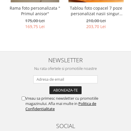
Rama foto personalizata "
Tablou foto copacel 7 poze
Primul anisor"
personalizat nasii singura
familie
175,00 Lei
210,00 Lei
169,75 Lei
203,70 Lei
NEWSLETTER
Nu rata ofertele si promotiile noastre
Vreau sa primesc newsletter cu promotiile
magazinului. Afla mai multe in
Politica de
Confidentialitate
SOCIAL