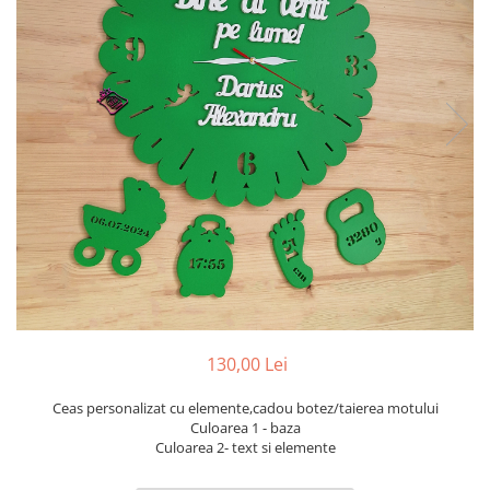
Ceasuri
Ceasuri cu rama foto
Ceasuri meserii
Ceasuri logo
Ceasuri de perete animalute
Ceasuri decorative
Ceasuri evenimente
Ceasuri gravate
Ceasuri hobby
Ceasuri mașini
Ceasuri moto
Brelocuri personalizate
Breloc mașină
130,00 Lei
Breloc moto
Ceas personalizat cu elemente,cadou botez/taierea motului
Breloc tir
Culoarea 1 - baza
Culoarea 2- text si elemente