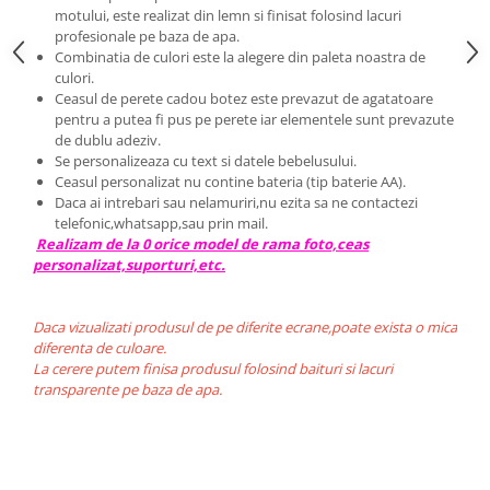
motului, este realizat din lemn si finisat folosind lacuri
profesionale pe baza de apa.
Combinatia de culori este la alegere din paleta noastra de
culori.
Ceasul de perete cadou botez este prevazut de agatatoare
pentru a putea fi pus pe perete iar elementele sunt prevazute
de dublu adeziv.
Se personalizeaza cu text si datele bebelusului.
Ceasul personalizat nu contine bateria (tip baterie AA).
Daca ai intrebari sau nelamuriri,nu ezita sa ne contactezi
telefonic,whatsapp,sau prin mail.
Realizam de la 0 orice model de rama foto,ceas
personalizat,suporturi,etc.
Daca vizualizati produsul de pe diferite ecrane,poate exista o mica
diferenta de culoare.
La cerere putem finisa produsul folosind baituri si lacuri
transparente pe baza de apa.