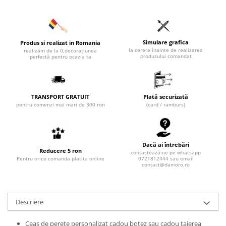
Simulare grafica
Produs si realizat in Romania
la cerere înainte de realizarea
realizăm de la 0,decorațiunea
produsului comandat
perfectă pentru ocazia ta
TRANSPORT GRATUIT
Plată securizată
pentru comenzi mai mari de 300 ron
(card / ramburs)
Dacă ai întrebări
Reducere 5 ron
contactează-ne pe whatsapp
Pentru orice comanda platita online
0721812444 sau email
contact@damoro.ro
Descriere
Ceas de perete personalizat cadou botez sau cadou taierea