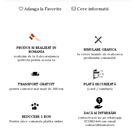
Adauga la Favorite
Cere informatii
PRODUS SI REALIZAT IN
SIMULARE GRAFICA
ROMANIA
la cerere înainte de realizarea
realizăm de la 0,decorațiunea
produsului comandat
perfectă pentru ocazia ta
TRANSPORT GRATUIT
PLATĂ SECURIZATĂ
pentru comenzi mai mari de 300 ron
(card / ramburs)
DACĂ AI ÎNTREBĂRI
REDUCERE 5 RON
contactează-ne pe whatsapp
Pentru orice comanda platita online
0721812444 sau email
contact@damoro.ro