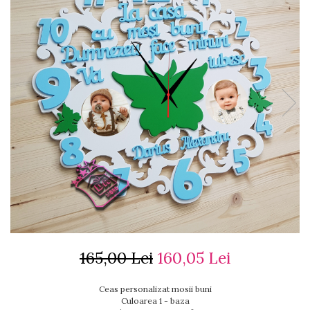
Ceasuri cu rama foto
Ceasuri meserii
Ceasuri logo
Ceasuri de perete animalute
Ceasuri decorative
Ceasuri evenimente
Ceasuri gravate
Ceasuri hobby
Ceasuri mașini
Ceasuri moto
Brelocuri personalizate
Breloc mașină
Breloc moto
Breloc tir
165,00 Lei
160,05 Lei
Ceas personalizat mosii buni
Culoarea 1 - baza