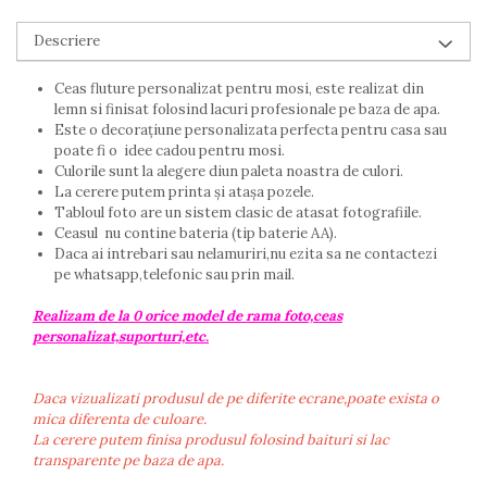
Descriere
Ceas fluture personalizat pentru mosi, este realizat din
lemn si finisat folosind lacuri profesionale pe baza de apa.
Este o decorațiune personalizata perfecta pentru casa sau
poate fi o idee cadou pentru mosi.
Culorile sunt la alegere diun paleta noastra de culori.
La cerere putem printa și atașa pozele.
Tabloul foto are un sistem clasic de atasat fotografiile.
Ceasul nu contine bateria (tip baterie AA).
Daca ai intrebari sau nelamuriri,nu ezita sa ne contactezi
pe whatsapp,telefonic sau prin mail.
Realizam de la 0 orice model de rama foto,ceas
personalizat,suporturi,etc.
Daca vizualizati produsul de pe diferite ecrane,poate exista o
mica diferenta de culoare.
La cerere putem finisa produsul folosind baituri si lac
transparente pe baza de apa.