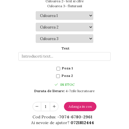
Culoarea 2- text si cifre
Culoarea 3- fluturasii
Text
Poza 1
Poza 2
IN STOC
Durata de livrare:
4-7zile lucratoare
Adauga in cos
Cod Produs:
-7074-6780-2961
Ai nevoie de ajutor?
0721812444