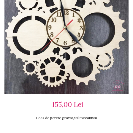
Ceasuri cu rama foto
Ceasuri meserii
Ceasuri logo
Ceasuri de perete animalute
Ceasuri decorative
Ceasuri evenimente
Ceasuri gravate
Ceasuri hobby
Ceasuri mașini
Ceasuri moto
Brelocuri personalizate
Breloc mașină
Breloc moto
Breloc tir
155,00 Lei
Ceas de perete gravat,stil mecanism