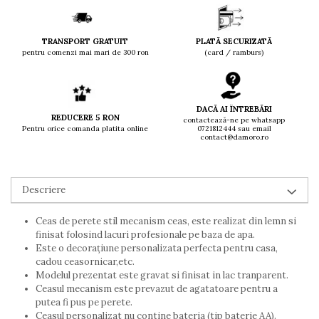
TRANSPORT GRATUIT
PLATĂ SECURIZATĂ
pentru comenzi mai mari de 300 ron
(card / ramburs)
DACĂ AI ÎNTREBĂRI
REDUCERE 5 RON
contactează-ne pe whatsapp
Pentru orice comanda platita online
0721812444 sau email
contact@damoro.ro
Descriere
Ceas de perete stil mecanism ceas, este realizat din lemn si
finisat folosind lacuri profesionale pe baza de apa.
Este o decorațiune personalizata perfecta pentru casa,
cadou ceasornicar,etc.
Modelul prezentat este gravat si finisat in lac tranparent.
Ceasul mecanism este prevazut de agatatoare pentru a
putea fi pus pe perete.
Ceasul personalizat nu contine bateria (tip baterie AA).