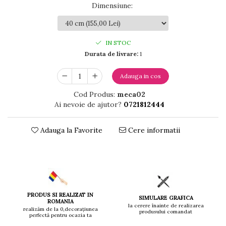
Dimensiune
:
IN STOC
Durata de livrare:
1
Adauga in cos
Cod Produs:
meca02
Ai nevoie de ajutor?
0721812444
Adauga la Favorite
Cere informatii
PRODUS SI REALIZAT IN
SIMULARE GRAFICA
ROMANIA
la cerere înainte de realizarea
realizăm de la 0,decorațiunea
produsului comandat
perfectă pentru ocazia ta