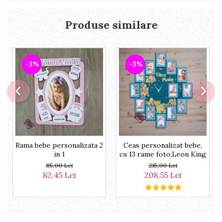
Produse similare
-3%
-3%
Rama bebe personalizata 2
Ceas personalizat bebe,
in 1
cu 13 rame foto,Leon King
85,00 Lei
215,00 Lei
82,45 Lei
208,55 Lei