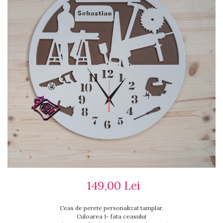
Ceasuri cu rama foto
Ceasuri meserii
Ceasuri logo
Ceasuri de perete animalute
Ceasuri decorative
Ceasuri evenimente
Ceasuri gravate
Ceasuri hobby
Ceasuri mașini
Ceasuri moto
Brelocuri personalizate
Breloc mașină
Breloc moto
Breloc tir
149,00 Lei
Ceas de perete personalizat tamplar.
Culoarea 1- fata ceasului