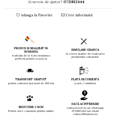
Ai nevoie de ajutor?
0721812444
Adauga la Favorite
Cere informatii
PRODUS SI REALIZAT IN
SIMULARE GRAFICA
ROMANIA
la cerere înainte de realizarea
realizăm de la 0,decorațiunea
produsului comandat
perfectă pentru ocazia ta
TRANSPORT GRATUIT
PLATĂ SECURIZATĂ
pentru comenzi mai mari de 300 ron
(card / ramburs)
DACĂ AI ÎNTREBĂRI
REDUCERE 5 RON
contactează-ne pe whatsapp
Pentru orice comanda platita online
0721812444 sau email
contact@damoro.ro