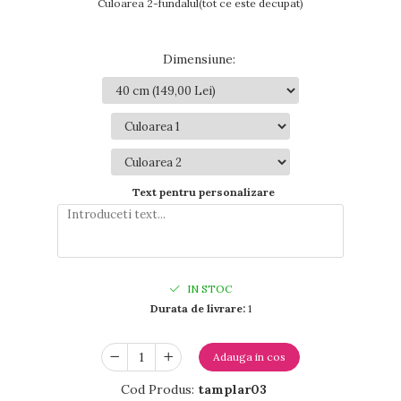
Culoarea 2-fundalul(tot ce este decupat)
Dimensiune
:
Text pentru personalizare
IN STOC
Durata de livrare:
1
Adauga in cos
Cod Produs:
tamplar03