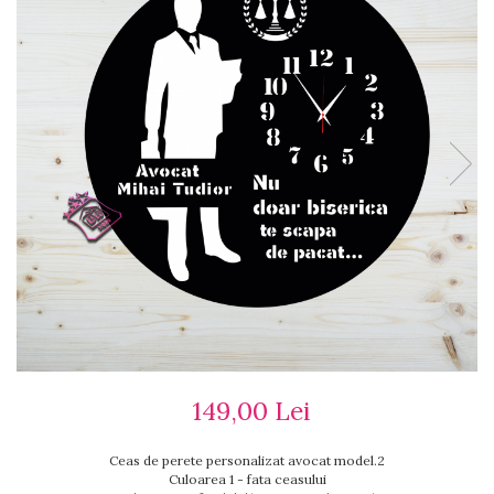
Ceasuri cu rama foto
Ceasuri meserii
Ceasuri logo
Ceasuri de perete animalute
Ceasuri decorative
Ceasuri evenimente
Ceasuri gravate
Ceasuri hobby
Ceasuri mașini
Ceasuri moto
Brelocuri personalizate
Breloc mașină
Breloc moto
Breloc tir
149,00 Lei
Ceas de perete personalizat avocat model.2
Culoarea 1 - fata ceasului