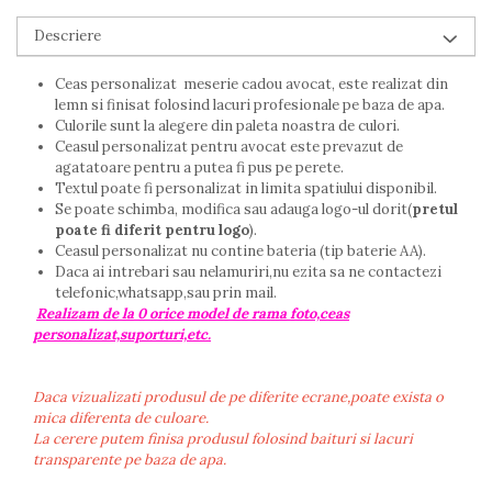
Descriere
Ceas personalizat meserie cadou avocat, este realizat din
lemn si finisat folosind lacuri profesionale pe baza de apa.
Culorile sunt la alegere din paleta noastra de culori.
Ceasul personalizat pentru avocat este prevazut de
agatatoare pentru a putea fi pus pe perete.
Textul poate fi personalizat in limita spatiului disponibil.
Se poate schimba, modifica sau adauga logo-ul dorit(
pretul
poate fi diferit pentru logo
).
Ceasul personalizat nu contine bateria (tip baterie AA).
Daca ai intrebari sau nelamuriri,nu ezita sa ne contactezi
telefonic,whatsapp,sau prin mail.
Realizam de la 0 orice model de rama foto,ceas
personalizat,suporturi,etc.
Daca vizualizati produsul de pe diferite ecrane,poate exista o
mica diferenta de culoare.
La cerere putem finisa produsul folosind baituri si lacuri
transparente pe baza de apa.