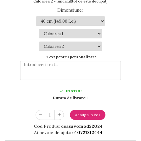
Culoarea 2 - fundalul(tot ce este decupat)
Dimensiune
:
Text pentru personalizare
IN STOC
Durata de livrare:
1
Adauga in cos
Cod Produs:
ceasavomod22024
Ai nevoie de ajutor?
0721812444