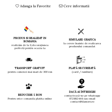
Adauga la Favorite
Cere informatii
PRODUS SI REALIZAT IN
SIMULARE GRAFICA
ROMANIA
la cerere înainte de realizarea
realizăm de la 0,decorațiunea
produsului comandat
perfectă pentru ocazia ta
TRANSPORT GRATUIT
PLATĂ SECURIZATĂ
pentru comenzi mai mari de 300 ron
(card / ramburs)
DACĂ AI ÎNTREBĂRI
REDUCERE 5 RON
contactează-ne pe whatsapp
Pentru orice comanda platita online
0721812444 sau email
contact@damoro.ro