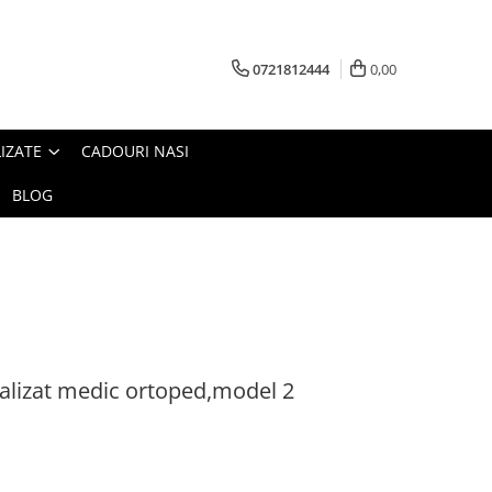
0721812444
0,00
IZATE
CADOURI NASI
BLOG
alizat medic ortoped,model 2