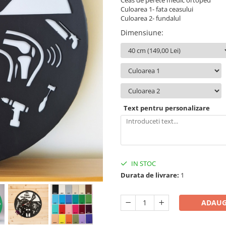
Ceas de perete medic ortoped
Culoarea 1- fata ceasului
Culoarea 2- fundalul
Dimensiune
:
Text pentru personalizare
IN STOC
Durata de livrare:
1
ADAUG