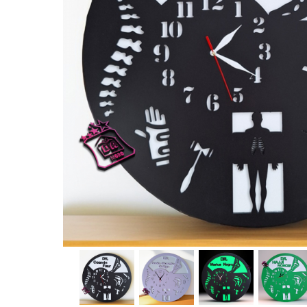
Rame foto nanuți
Rame foto hobby
Rame foto mamă
Rame foto meserii
Rame foto nași
Rame foto pentru ecografie
Rame foto personalizate
Ceasuri
Ceasuri cu rama foto
Ceasuri meserii
Ceasuri logo
Ceasuri de perete animalute
Ceasuri decorative
Ceasuri evenimente
Ceasuri gravate
Ceasuri hobby
Ceasuri mașini