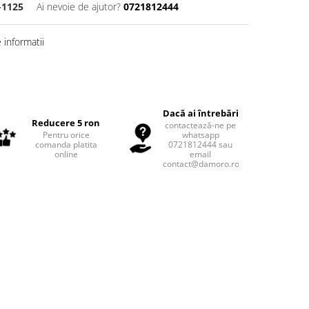
-1125
Ai nevoie de ajutor?
0721812444
informatii
Dacă ai întrebări
Reducere 5 ron
contactează-ne pe
Pentru orice
whatsapp
comanda platita
0721812444 sau
online
email
contact@damoro.ro