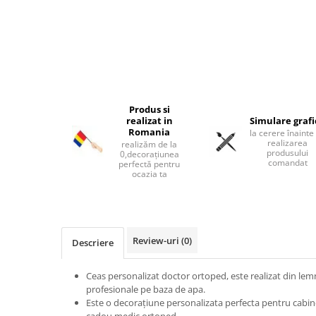
Ceasuri moto
Brelocuri personalizate
Breloc mașină
Breloc moto
Breloc tir
Produs si
realizat in
Simulare graf
Romania
la cerere înainte
realizarea
realizăm de la
produsului
0,decorațiunea
comandat
perfectă pentru
ocazia ta
Review-uri
(0)
Descriere
Ceas personalizat doctor ortoped, este realizat din lemn 
profesionale pe baza de apa.
Este o decorațiune personalizata perfecta pentru cabine