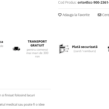
Cod Produs:
orto45cc-900-2361
Adauga la Favorite
Cere 
TRANSPORT
ica
GRATUIT
 de
Plată securizată
pentru comenzi
(card / ramburs)
mai mari de 300
ron
si finisat folosind lacuri
tul medical sau poate fi o idee