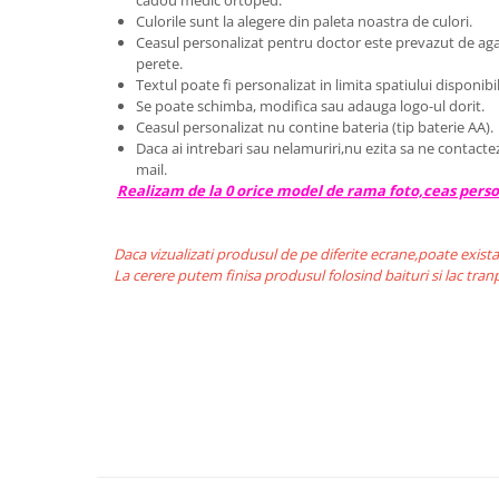
cadou medic ortoped.
Culorile sunt la alegere din paleta noastra de culori.
Ceasul personalizat pentru doctor este prevazut de aga
perete.
Textul poate fi personalizat in limita spatiului disponibil
Se poate schimba, modifica sau adauga logo-ul dorit.
Ceasul personalizat nu contine bateria (tip baterie AA).
Daca ai intrebari sau nelamuriri,nu ezita sa ne contact
mail.
Realizam de la 0 orice model de rama foto,ceas perso
Daca vizualizati produsul de pe diferite ecrane,poate exista
La cerere putem finisa produsul folosind baituri si lac tra