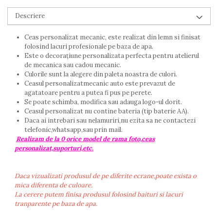
Descriere
Ceas personalizat mecanic, este realizat din lemn si finisat
folosind lacuri profesionale pe baza de apa.
Este o decorațiune personalizata perfecta pentru atelierul
de mecanica sau cadou mecanic.
Culorile sunt la alegere din paleta noastra de culori.
Ceasul personalizatmecanic auto este prevazut de
agatatoare pentru a putea fi pus pe perete.
Se poate schimba, modifica sau adauga logo-ul dorit.
Ceasul personalizat nu contine bateria (tip baterie AA).
Daca ai intrebari sau nelamuriri,nu ezita sa ne contactezi
telefonic,whatsapp,sau prin mail.
Realizam de la 0 orice model de rama foto,ceas
personalizat,suporturi,etc.
Daca vizualizati produsul de pe diferite ecrane,poate exista o
mica diferenta de culoare.
La cerere putem finisa produsul folosind baituri si lacuri
tranparente pe baza de apa.