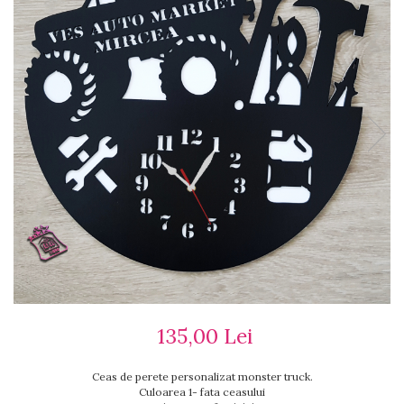
Ceasuri cu rama foto
Ceasuri meserii
Ceasuri logo
Ceasuri de perete animalute
Ceasuri decorative
Ceasuri evenimente
Ceasuri gravate
Ceasuri hobby
Ceasuri mașini
Ceasuri moto
Brelocuri personalizate
Breloc mașină
Breloc moto
Breloc tir
135,00 Lei
Ceas de perete personalizat monster truck.
Culoarea 1- fata ceasului