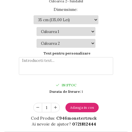
Culoarea 2- fundalul
Dimensiune
:
Text pentru personalizare
IN STOC
Durata de livrare:
1
Adauga in cos
Cod Produs:
C946monstertruck
Ai nevoie de ajutor?
0721812444