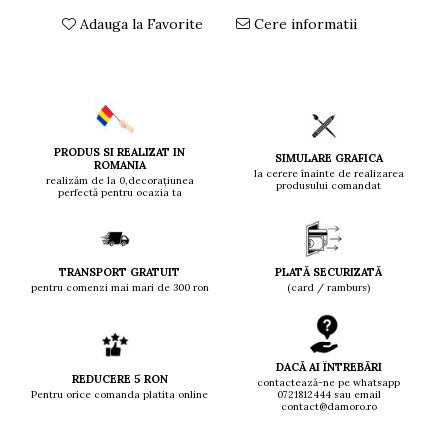
Adauga la Favorite
Cere informatii
PRODUS SI REALIZAT IN
SIMULARE GRAFICA
ROMANIA
la cerere înainte de realizarea
realizăm de la 0,decorațiunea
produsului comandat
perfectă pentru ocazia ta
TRANSPORT GRATUIT
PLATĂ SECURIZATĂ
pentru comenzi mai mari de 300 ron
(card / ramburs)
DACĂ AI ÎNTREBĂRI
REDUCERE 5 RON
contactează-ne pe whatsapp
Pentru orice comanda platita online
0721812444 sau email
contact@damoro.ro