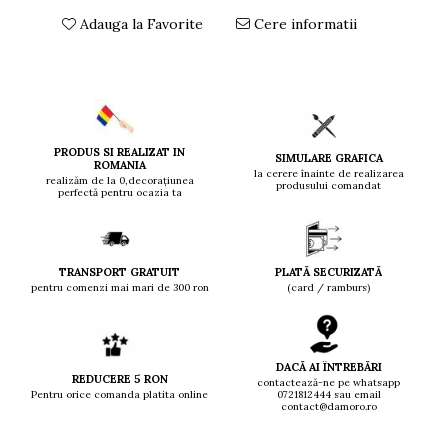
Adauga la Favorite
Cere informatii
PRODUS SI REALIZAT IN
SIMULARE GRAFICA
ROMANIA
la cerere înainte de realizarea
realizăm de la 0,decorațiunea
produsului comandat
perfectă pentru ocazia ta
TRANSPORT GRATUIT
PLATĂ SECURIZATĂ
pentru comenzi mai mari de 300 ron
(card / ramburs)
DACĂ AI ÎNTREBĂRI
REDUCERE 5 RON
contactează-ne pe whatsapp
Pentru orice comanda platita online
0721812444 sau email
contact@damoro.ro