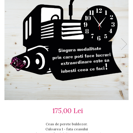
Ceasuri cu rama foto
Ceasuri meserii
Ceasuri logo
Ceasuri de perete animalute
Ceasuri decorative
Ceasuri evenimente
Ceasuri gravate
Ceasuri hobby
Ceasuri mașini
Ceasuri moto
Brelocuri personalizate
Breloc mașină
Breloc moto
Breloc tir
175,00 Lei
Ceas de perete buldozer.
Culoarea 1 - fata ceasului