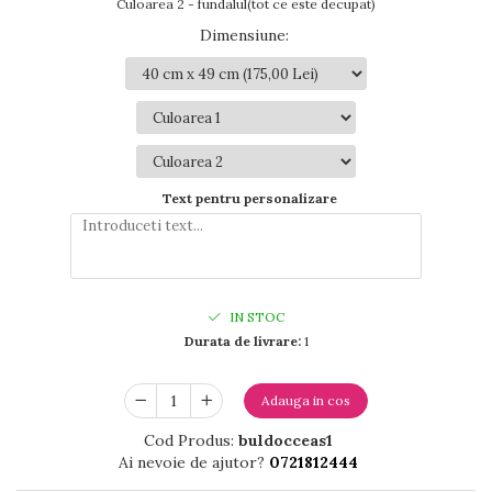
Culoarea 2 - fundalul(tot ce este decupat)
Dimensiune
:
Text pentru personalizare
IN STOC
Durata de livrare:
1
Adauga in cos
Cod Produs:
buldocceas1
Ai nevoie de ajutor?
0721812444