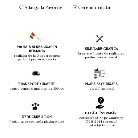
Adauga la Favorite
Cere informatii
PRODUS SI REALIZAT IN
SIMULARE GRAFICA
ROMANIA
la cerere înainte de realizarea
realizăm de la 0,decorațiunea
produsului comandat
perfectă pentru ocazia ta
TRANSPORT GRATUIT
PLATĂ SECURIZATĂ
pentru comenzi mai mari de 300 ron
(card / ramburs)
DACĂ AI ÎNTREBĂRI
REDUCERE 5 RON
contactează-ne pe whatsapp
Pentru orice comanda platita online
0721812444 sau email
contact@damoro.ro