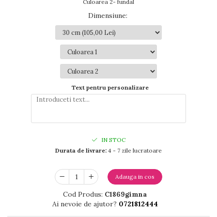
Culoarea 2- fundal
Dimensiune
:
Text pentru personalizare
IN STOC
Durata de livrare:
4 - 7 zile lucratoare
Adauga in cos
Cod Produs:
C1869gimna
Ai nevoie de ajutor?
0721812444