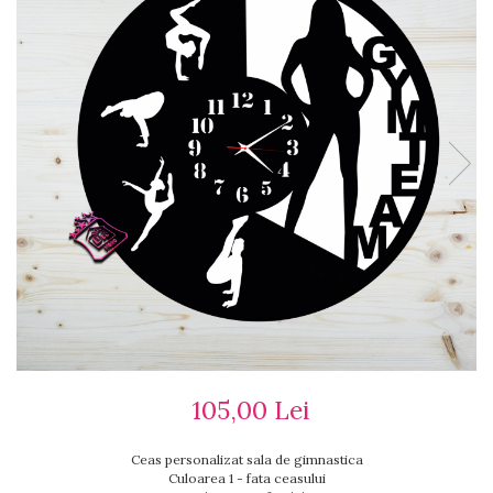
Ceasuri cu rama foto
Ceasuri meserii
Ceasuri logo
Ceasuri de perete animalute
Ceasuri decorative
Ceasuri evenimente
Ceasuri gravate
Ceasuri hobby
Ceasuri mașini
Ceasuri moto
Brelocuri personalizate
Breloc mașină
Breloc moto
Breloc tir
105,00 Lei
Ceas personalizat sala de gimnastica
Culoarea 1 - fata ceasului