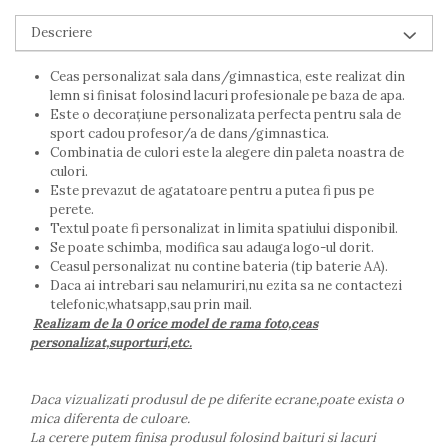
Descriere
Ceas personalizat sala dans/gimnastica, este realizat din
lemn si finisat folosind lacuri profesionale pe baza de apa.
Este o decorațiune personalizata perfecta pentru sala de
sport cadou profesor/a de dans/gimnastica.
Combinatia de culori este la alegere din paleta noastra de
culori.
Este prevazut de agatatoare pentru a putea fi pus pe
perete.
Textul poate fi personalizat in limita spatiului disponibil.
Se poate schimba, modifica sau adauga logo-ul dorit.
Ceasul personalizat nu contine bateria (tip baterie AA).
Daca ai intrebari sau nelamuriri,nu ezita sa ne contactezi
telefonic,whatsapp,sau prin mail.
Realizam de la 0 orice model de rama foto,ceas
personalizat,suporturi,etc.
Daca vizualizati produsul de pe diferite ecrane,poate exista o
mica diferenta de culoare.
La cerere putem finisa produsul folosind baituri si lacuri