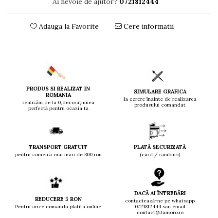
Ai nevoie de ajutor?
0721812444
Adauga la Favorite
Cere informatii
PRODUS SI REALIZAT IN
SIMULARE GRAFICA
ROMANIA
la cerere înainte de realizarea
realizăm de la 0,decorațiunea
produsului comandat
perfectă pentru ocazia ta
TRANSPORT GRATUIT
PLATĂ SECURIZATĂ
pentru comenzi mai mari de 300 ron
(card / ramburs)
DACĂ AI ÎNTREBĂRI
REDUCERE 5 RON
contactează-ne pe whatsapp
Pentru orice comanda platita online
0721812444 sau email
contact@damoro.ro