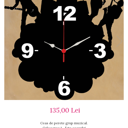
Ceasuri cu rama foto
Ceasuri meserii
Ceasuri logo
Ceasuri de perete animalute
Ceasuri decorative
Ceasuri evenimente
Ceasuri gravate
Ceasuri hobby
Ceasuri mașini
Ceasuri moto
Brelocuri personalizate
Breloc mașină
Breloc moto
Breloc tir
135,00 Lei
Ceas de perete grup muzical.
Culooarea 1 - fata ceasului