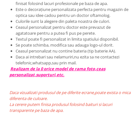
finisat folosind lacuri profesionale pe baza de apa.
Este o decorațiune personalizata perfecta pentru magazin de
optica sau idee cadou pentru un doctor oftamolog.
Culorile sunt la alegere din paleta noastra de culori.
Ceasul personalizat pentru doctor este prevazut de
agatatoare pentru a putea fi pus pe perete.
Textul poate fi personalizat in limita spatiului disponibil.
Se poate schimba, modifica sau adauga logo-ul dorit.
Ceasul personalizat nu contine bateria (tip baterie AA).
Daca ai intrebari sau nelamuriri,nu ezita sa ne contactezi
telefonic,whatsapp,sau prin mail.
Realizam de la 0 orice model de rama foto,ceas
personalizat,suporturi,etc.
Daca vizualizati produsul de pe diferite ecrane,poate exista o mica
diferenta de culoare.
La cerere putem finisa produsul folosind baituri si lacuri
transparente pe baza de apa.