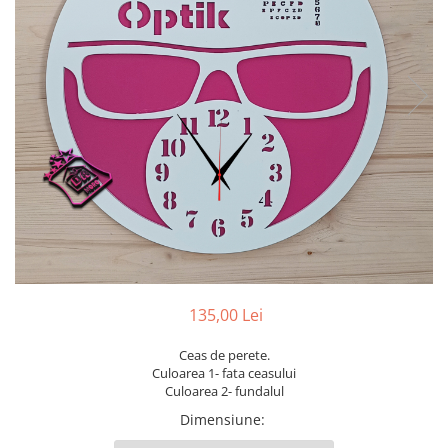
Ceasuri
Ceasuri cu rama foto
Ceasuri meserii
Ceasuri logo
Ceasuri de perete animalute
Ceasuri decorative
Ceasuri evenimente
Ceasuri gravate
Ceasuri hobby
Ceasuri mașini
Ceasuri moto
Brelocuri personalizate
135,00 Lei
Breloc mașină
Ceas de perete.
Breloc moto
Culoarea 1- fata ceasului
Breloc tir
Culoarea 2- fundalul
Dimensiune
: