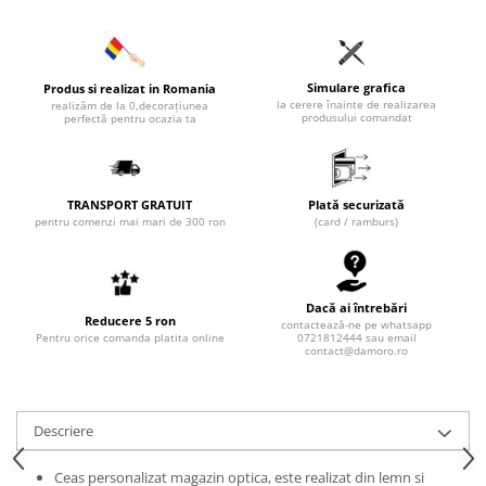
Simulare grafica
Produs si realizat in Romania
la cerere înainte de realizarea
realizăm de la 0,decorațiunea
produsului comandat
perfectă pentru ocazia ta
TRANSPORT GRATUIT
Plată securizată
pentru comenzi mai mari de 300 ron
(card / ramburs)
Dacă ai întrebări
Reducere 5 ron
contactează-ne pe whatsapp
Pentru orice comanda platita online
0721812444 sau email
contact@damoro.ro
Descriere
Ceas personalizat magazin optica, este realizat din lemn si