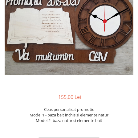
Ceasuri
Ceasuri cu rama foto
Ceasuri meserii
Ceasuri logo
Ceasuri de perete animalute
Ceasuri decorative
Ceasuri evenimente
Ceasuri gravate
Ceasuri hobby
Ceasuri mașini
Ceasuri moto
Brelocuri personalizate
155,00 Lei
Breloc mașină
Ceas personalizat promotie
Breloc moto
Model 1 - baza bait inchis si elemente natur
Breloc tir
Model 2- baza natur si elemente bait