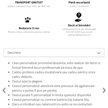
TRANSPORT GRATUIT
Plată securizată
pentru comenzi mai mari de 300 ron
(card / ramburs)
Dacă ai întrebări
Reducere 5 ron
contactează-ne pe whatsapp
Pentru orice comanda platita online
0721812444 sau email
contact@damoro.ro
Descriere
Ceas personalizat promotie/absolvire, este realizat din lemn si
finisat folosind lacuri profesionale pe baza de apa.
Cadou profesor,cadou invatatoare,sau cadou pentru orice
cadru didactic.
Textul este la alegere.
Ceasul personalizat absolvire este prevazut de agatatoare
pentru a putea fi pus pe perete.
Textul poate fi personalizat in limita spatiului disponibil.
Ceasul personalizat nu contine bateria (tip baterie AA).
Daca ai intrebari sau nelamuriri,nu ezita sa ne contactezi