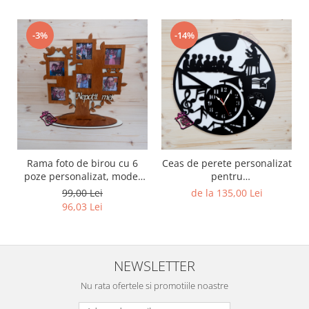
-3%
-14%
Rama foto de birou cu 6
Ceas de perete personalizat
poze personalizat, model
pentru
Tree
invatatoare/profesoara
99,00 Lei
de la 135,00 Lei
96,03 Lei
NEWSLETTER
Nu rata ofertele si promotiile noastre