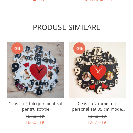
PRODUSE SIMILARE
-3%
-3%
Ceas cu 2 foto personalizat
Ceas cu 2 rame foto
pentru sot/tie
personalizat 35 cm,model
Natur
165,00 Lei
130,00 Lei
160,05 Lei
126,10 Lei