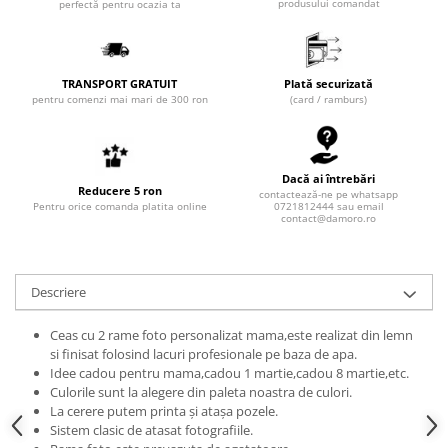
produsului comandat
perfectă pentru ocazia ta
TRANSPORT GRATUIT
Plată securizată
pentru comenzi mai mari de 300 ron
(card / ramburs)
Dacă ai întrebări
Reducere 5 ron
contactează-ne pe whatsapp
Pentru orice comanda platita online
0721812444 sau email
contact@damoro.ro
Descriere
Ceas cu 2 rame foto personalizat mama,este realizat din lemn
si finisat folosind lacuri profesionale pe baza de apa.
Idee cadou pentru mama,cadou 1 martie,cadou 8 martie,etc.
Culorile sunt la alegere din paleta noastra de culori.
La cerere putem printa și atașa pozele.
Sistem clasic de atasat fotografiile.