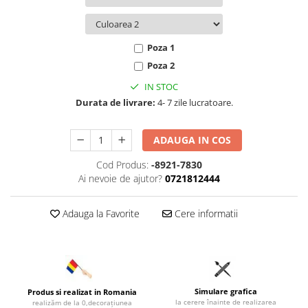
Poza 1
Poza 2
IN STOC
Durata de livrare:
4- 7 zile lucratoare.
ADAUGA IN COS
Cod Produs:
-8921-7830
Ai nevoie de ajutor?
0721812444
Adauga la Favorite
Cere informatii
Simulare grafica
Produs si realizat in Romania
la cerere înainte de realizarea
realizăm de la 0,decorațiunea