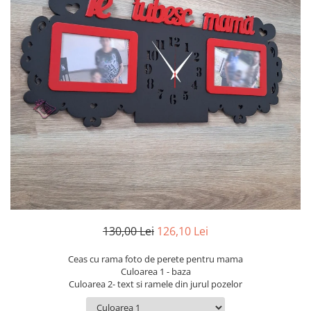
Ceasuri
Ceasuri cu rama foto
Ceasuri meserii
Ceasuri logo
Ceasuri de perete animalute
Ceasuri decorative
Ceasuri evenimente
Ceasuri gravate
Ceasuri hobby
Ceasuri mașini
Ceasuri moto
Brelocuri personalizate
Breloc mașină
130,00 Lei
126,10 Lei
Breloc moto
Ceas cu rama foto de perete pentru mama
Breloc tir
Culoarea 1 - baza
Culoarea 2- text si ramele din jurul pozelor