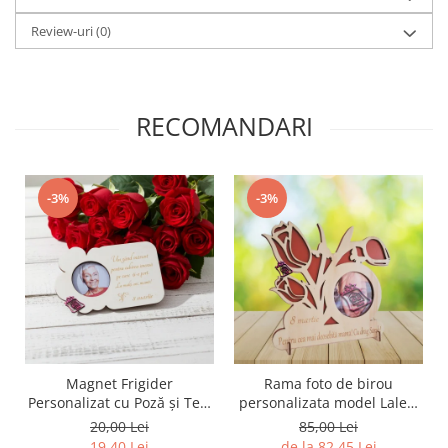
Review-uri
(0)
RECOMANDARI
-3%
-3%
Magnet Frigider
Rama foto de birou
Personalizat cu Poză și Text
personalizata model Lalea,
Gravat
8 martie
20,00 Lei
85,00 Lei
19,40 Lei
de la 82,45 Lei