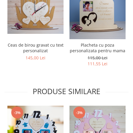
Ceas de birou gravat cu text
Placheta cu poza
personalizat
personalizata pentru mama
145,00 Lei
115,00 Lei
111,55 Lei
PRODUSE SIMILARE
-3%
-3%