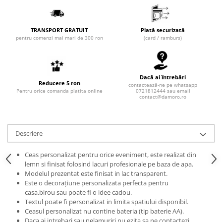
TRANSPORT GRATUIT
Plată securizată
pentru comenzi mai mari de 300 ron
(card / ramburs)
Dacă ai întrebări
Reducere 5 ron
contactează-ne pe whatsapp
Pentru orice comanda platita online
0721812444 sau email
contact@damoro.ro
Descriere
Ceas personalizat pentru orice eveniment, este realizat din
lemn si finisat folosind lacuri profesionale pe baza de apa.
Modelul prezentat este finisat in lac transparent.
Este o decorațiune personalizata perfecta pentru
casa,birou sau poate fi o idee cadou.
Textul poate fi personalizat in limita spatiului disponibil.
Ceasul personalizat nu contine bateria (tip baterie AA).
Daca ai intrebari sau nelamuriri,nu ezita sa ne contactezi