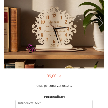
Ceasuri
Ceasuri cu rama foto
Ceasuri meserii
Ceasuri logo
Ceasuri de perete animalute
Ceasuri decorative
Ceasuri evenimente
Ceasuri gravate
Ceasuri hobby
Ceasuri mașini
Ceasuri moto
Brelocuri personalizate
99,00 Lei
Breloc mașină
Ceas personalizat ocazie.
Breloc moto
Breloc tir
Personalizare