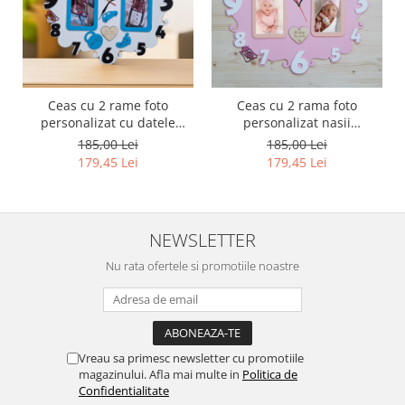
Ceas cu 2 rame foto
Ceas cu 2 rama foto
personalizat cu datele
personalizat nasii
cadou nasi botez
botez,gravat
185,00 Lei
185,00 Lei
179,45 Lei
179,45 Lei
NEWSLETTER
Nu rata ofertele si promotiile noastre
Vreau sa primesc newsletter cu promotiile
magazinului. Afla mai multe in
Politica de
Confidentialitate