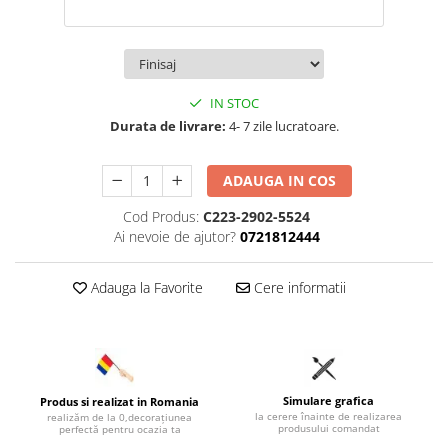
IN STOC
Durata de livrare:
4- 7 zile lucratoare.
ADAUGA IN COS
Cod Produs:
C223-2902-5524
Ai nevoie de ajutor?
0721812444
Adauga la Favorite
Cere informatii
Simulare grafica
Produs si realizat in Romania
la cerere înainte de realizarea
realizăm de la 0,decorațiunea
produsului comandat
perfectă pentru ocazia ta