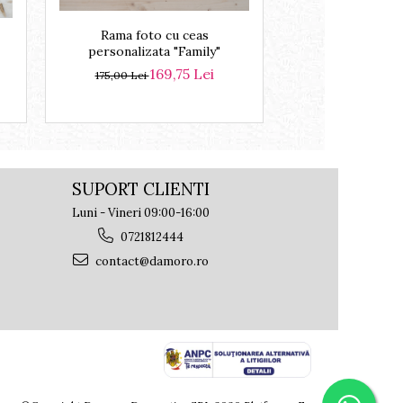
Rama foto cu ceas
Tablou foto pe
personalizata "Family"
copii ,mo
169,75 Lei
21
175,00 Lei
220,00 Lei
SUPORT CLIENTI
Luni - Vineri 09:00-16:00
0721812444
contact@damoro.ro