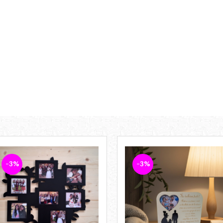
-3%
-3%