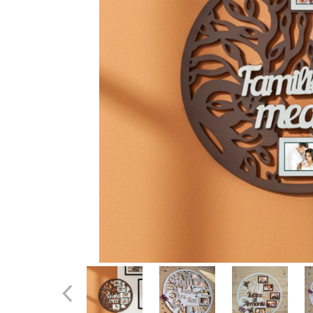
Rame foto nanuți
Rame foto hobby
Rame foto mamă
Rame foto meserii
Rame foto nași
Rame foto pentru ecografie
Rame foto personalizate
Ceasuri
Ceasuri cu rama foto
Ceasuri meserii
Ceasuri logo
Ceasuri de perete animalute
Ceasuri decorative
Ceasuri evenimente
Ceasuri gravate
Ceasuri hobby
Ceasuri mașini
Ceasuri moto