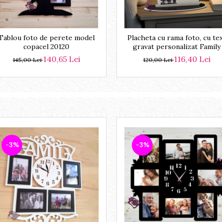
Tablou foto de perete model
Placheta cu rama foto, cu te
copacel 20120
gravat personalizat Family
140,65 Lei
116,40 Lei
145,00 Lei
120,00 Lei
-3%
-3%