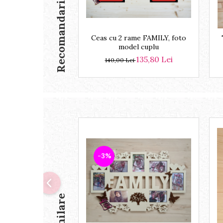
Recomandari
Ceas cu 2 rame FAMILY, foto
model cuplu
135,80 Lei
140,00 Lei
-3%