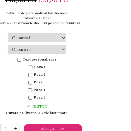
Tablou foto personalizat familia mea.
Culoarea 1 - baza
area 2- text,ramele din jurul pozelor si fluturasii
Text personalizare
Poza 1
Poza 2
Poza 3
Poza 4
Poza 5
IN STOC
Durata de livrare:
4-7zile lucratoare
Adauga in cos