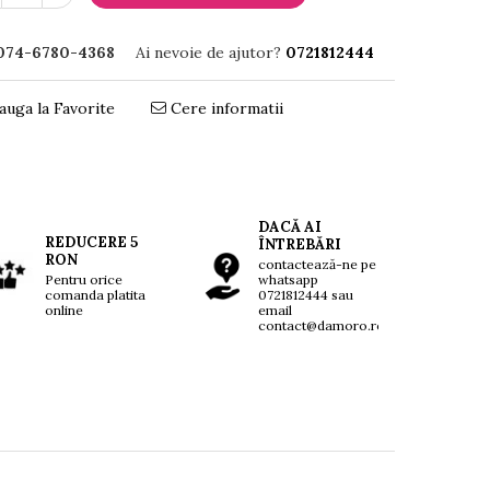
074-6780-4368
Ai nevoie de ajutor?
0721812444
uga la Favorite
Cere informatii
DACĂ AI
REDUCERE 5
ÎNTREBĂRI
RON
contactează-ne pe
Pentru orice
whatsapp
comanda platita
0721812444 sau
online
email
contact@damoro.ro