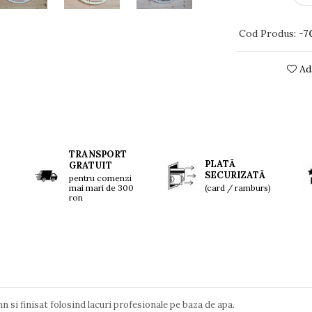
Cod Produs:
-7
Ada
TRANSPORT
PLATĂ
GRATUIT
SECURIZATĂ
pentru comenzi
mai mari de 300
(card / ramburs)
ron
n si finisat folosind lacuri profesionale pe baza de apa.