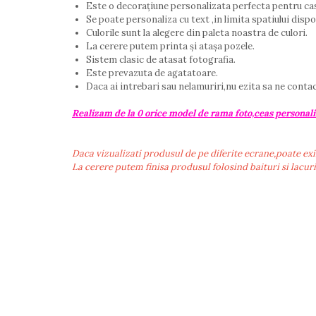
Este o decorațiune personalizata perfecta pentru cas
Se poate personaliza cu text ,in limita spatiului dispo
Culorile sunt la alegere din paleta noastra de culori.
La cerere putem printa și atașa pozele.
Sistem clasic de atasat fotografia.
Este prevazuta de agatatoare.
Daca ai intrebari sau nelamuriri,nu ezita sa ne conta
Realizam de la 0 orice model de rama foto,ceas personali
Daca vizualizati produsul de pe diferite ecrane,poate exi
La cerere putem finisa produsul folosind baituri si lacur