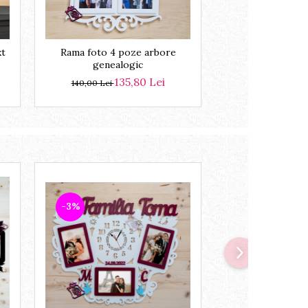
xt
Rama foto 4 poze arbore
genealogic
135,80 Lei
140,00 Lei
-3%
-3%