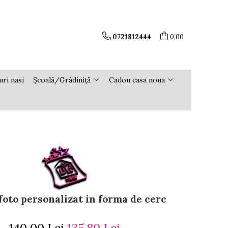
0721812444
0,00
ri nasi
Școală/Grădiniță
Cadou casa noua
foto personalizat in forma de cerc
140,00 Lei
135,80 Lei