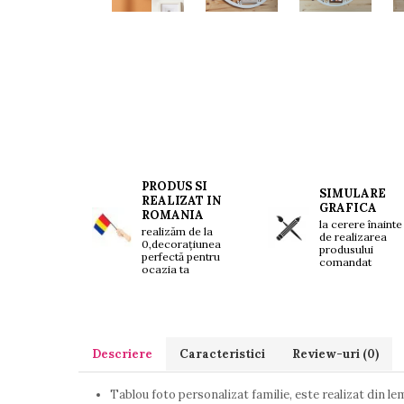
Brelocuri personalizate
Breloc mașină
Breloc moto
Breloc tir
PRODUS SI
SIMULARE
REALIZAT IN
GRAFICA
ROMANIA
la cerere înainte
realizăm de la
de realizarea
0,decorațiunea
produsului
perfectă pentru
comandat
ocazia ta
Descriere
Caracteristici
Review-uri
(0)
Tablou foto personalizat familie, este realizat din lem