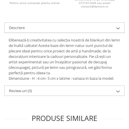
Pentru orice comanda platita online
0721812444 sau email
contact@damoro.ro
Descriere
Eliberează-ți creativitatea cu selecția noastră de blankuri din lemn
de înaltă calitate! Aceste baze din lemn natur sunt punctul de
plecare ideal pentru orice proiect de artă și handmade, de la
decorațiuni interioare la cadouri personalizate. Fie că ești un
artist experimentat sau un începător pasionat de decupaj
(decoupage), pictură pe lemn sau pirogravură, vei găsi forma
perfectă pentru ideea ta.
Dimensiune - H : 4 cm- 5 cm x latime : variaza in baza la model.
Review-uri
(0)
PRODUSE SIMILARE