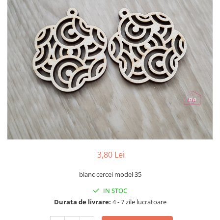
Ceasuri
Ceasuri cu rama foto
Ceasuri meserii
Ceasuri logo
Ceasuri de perete animalute
Ceasuri decorative
Ceasuri evenimente
Ceasuri gravate
Ceasuri hobby
Ceasuri mașini
Ceasuri moto
Brelocuri personalizate
3,80 Lei
Breloc mașină
blanc cercei model 35
Breloc moto
Breloc tir
IN STOC
Durata de livrare:
4 - 7 zile lucratoare