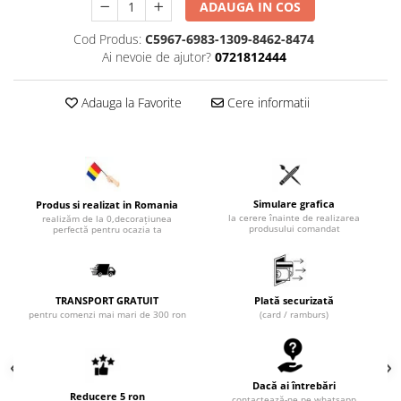
ADAUGA IN COS
Cod Produs:
C5967-6983-1309-8462-8474
Ai nevoie de ajutor?
0721812444
Adauga la Favorite
Cere informatii
Simulare grafica
Produs si realizat in Romania
la cerere înainte de realizarea
realizăm de la 0,decorațiunea
produsului comandat
perfectă pentru ocazia ta
TRANSPORT GRATUIT
Plată securizată
pentru comenzi mai mari de 300 ron
(card / ramburs)
Dacă ai întrebări
Reducere 5 ron
contactează-ne pe whatsapp